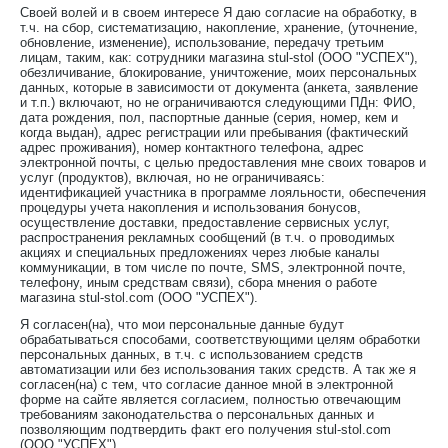
Своей волей и в своем интересе Я даю согласие на обработку, в
т.ч. на сбор, систематизацию, накопление, хранение, (уточнение,
обновление, изменение), использование, передачу третьим
лицам, таким, как: сотрудники магазина stul-stol (ООО "УСПЕХ"),
обезличивание, блокирование, уничтожение, моих персональных
данных, которые в зависимости от документа (анкета, заявление
и т.п.) включают, но не ограничиваются следующими ПДн: ФИО,
дата рождения, пол, паспортные данные (серия, номер, кем и
когда выдан), адрес регистрации или пребывания (фактический
адрес проживания), номер контактного телефона, адрес
электронной почты, с целью предоставления мне своих товаров и
услуг (продуктов), включая, но не ограничиваясь:
идентификацией участника в программе лояльности, обеспечения
процедуры учета накопления и использования бонусов,
осуществление доставки, предоставление сервисных услуг,
распространения рекламных сообщений (в т.ч. о проводимых
акциях и специальных предложениях через любые каналы
коммуникации, в том числе по почте, SMS, электронной почте,
телефону, иным средствам связи), сбора мнения о работе
магазина stul-stol.com (ООО "УСПЕХ").
Я согласен(на), что мои персональные данные будут
обрабатываться способами, соответствующими целям обработки
персональных данных, в т.ч. с использованием средств
автоматизации или без использования таких средств. А так же я
согласен(на) с тем, что согласие данное мной в электронной
форме на сайте является согласием, полностью отвечающим
требованиям законодательства о персональных данных и
позволяющим подтвердить факт его получения stul-stol.com
(ООО "УСПЕХ").