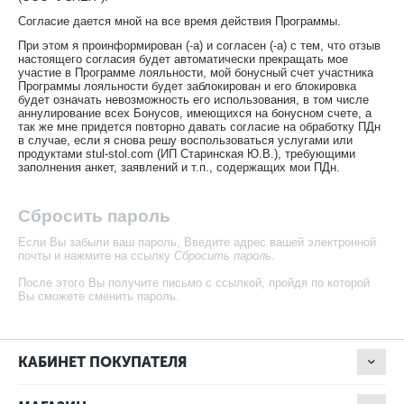
Согласие дается мной на все время действия Программы.
При этом я проинформирован (-а) и согласен (-а) с тем, что отзыв
настоящего согласия будет автоматически прекращать мое
участие в Программе лояльности, мой бонусный счет участника
Программы лояльности будет заблокирован и его блокировка
будет означать невозможность его использования, в том числе
аннулирование всех Бонусов, имеющихся на бонусном счете, а
так же мне придется повторно давать согласие на обработку ПДн
в случае, если я снова решу воспользоваться услугами или
продуктами stul-stol.com (ИП Старинская Ю.В.), требующими
заполнения анкет, заявлений и т.п., содержащих мои ПДн.
Сбросить пароль
Если Вы забыли ваш пароль, Введите адрес вашей электронной
почты и нажмите на ссылку
Сбросить пароль
.
После этого Вы получите письмо с ссылкой, пройдя по которой
Вы сможете сменить пароль.
КАБИНЕТ ПОКУПАТЕЛЯ