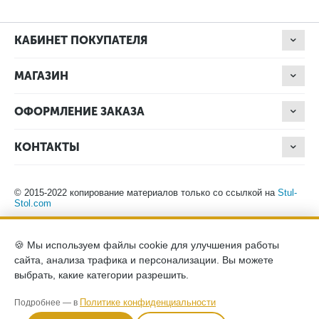
КАБИНЕТ ПОКУПАТЕЛЯ
МАГАЗИН
ОФОРМЛЕНИЕ ЗАКАЗА
КОНТАКТЫ
© 2015-2022 копирование материалов только со ссылкой на
Stul-
Stol.com
Обращаем ваше внимание на то, что данный интернет-сайт носит
🍪 Мы используем файлы cookie для улучшения работы
исключительно информационный характер и ни при каких
сайта, анализа трафика и персонализации. Вы можете
условиях не является публичной офертой, определяемой
положениями Статьи 437 (2) Гражданского кодекса Российской
выбрать, какие категории разрешить.
Федерации. Для получения подробной информации о наличии и
стоимости указанных товаров, пожалуйста, обращайтесь к
Политике конфиденциальности
Подробнее — в
менеджерам компании по телефону.