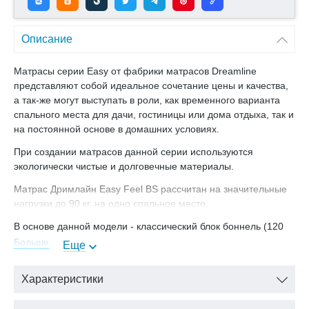
Описание
Матрасы серии Easy от фабрики матрасов Dreamline
представляют собой идеальное сочетание цены и качества,
а так-же могут выступать в роли, как временного варианта
спального места для дачи, гостиницы или дома отдыха, так и
на постоянной основе в домашних условиях.
При создании матрасов данной серии используются
экологически чистые и долговечные материалы.
Матрас Дримлайн Easy Feel BS рассчитан на значительные
нагрузки до 90 кг. на одно спальное место.
В основе данной модели - классический блок боннель (120
пружин на кв.м.), который придаёт всей конструкции
Больше
Еще
прочность. Внешние слои наполнителей матраса отделены
защитным слоем войлока, который защищает материал от
Характеристики
губительного воздействия, связанного с работой пружинного
блока. Сторона А - характеризуется высокой степенью