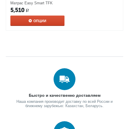
Матрас Easy Smart TFK
обеспечивают увеличение его сроков эксплуатации. Bi-Cocos
5,510
не пахнет и не вызывает аллергических реакций.
Р
Чехол Трикот
Чехол Трикот - современная ткань на основе стопроцентного
ОПЦИИ
полиэстера. Эластичное полотно, которое обладает высокой
прочностью.
Быстро и качественно доставляем
Наша компания производит доставку по всей России и
ближнему зарубежью: Казахстан, Беларусь.