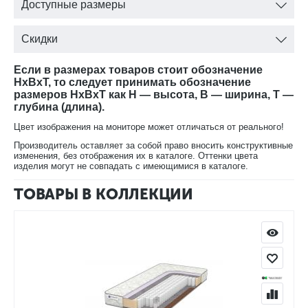
анатомичности, за счёт слоя из искусственного латекса.
Доступные размеры
Сторона Б - более плотная за счёт слоя Би-кокоса.
Чехол матраса Трикот - это современное эластичное
Скидки
полотно, на основае 100% П/Э, которое обладает высокой
прочностью.
Если в размерах товаров стоит обозначение
HxBxT, то следует принимать обозначение
Общая высота изделия составляет 17 см.
размеров HxBxT как H — высота, B — ширина, T —
глубина (длина).
Слои матраса Easy Norma BS
Цвет изображения на мониторе может отличаться от реального!
Чехол Трикот
Чехол Трикот - современная ткань на основе стопроцентного
Производитель оставляет за собой право вносить конструктивные
полиэстера. Эластичное полотно, которое обладает высокой
изменения, без отображения их в каталоге. Оттенки цвета
изделия могут не совпадать с имеющимися в каталоге.
прочностью.
ППУ - 1 см.
ТОВАРЫ В КОЛЛЕКЦИИ
ППУ (искусственный латекс) — самый популярный
наполнитель, используемый в производстве матрасов. Данный
материал положительно зарекомендовал себя сочетанием
«цена-качество». ППУ устойчив к деформации и давлению,
выдерживает большие нагрузки. Практичный износостойкий
эластичный материал высокой плотности.
Войлок
плотный нетканый текстильный материал из валяной шерсти.
Изготавливается обычно в виде полотнищ, которые имеют