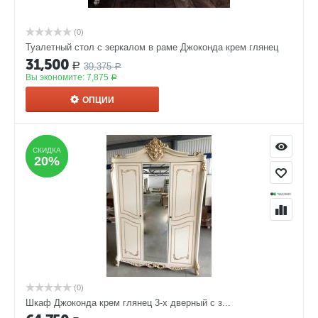
(0)
Туалетный стол с зеркалом в раме Джоконда крем глянец
31,500
39,375
Р
Р
Вы экономите:
7,875
Р
ОПЦИИ
СКИДКА
СКИДКА
20%
20%
(0)
Шкаф Джоконда крем глянец 3-х дверный с з...