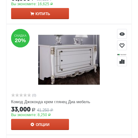
Вы экономите:
16,625
Р
КУПИТЬ
СКИДКА
СКИДКА
20%
20%
(0)
Комод Джоконда крем глянец Диа мебель
33,000
41,250
Р
Р
Вы экономите:
8,250
Р
ОПЦИИ