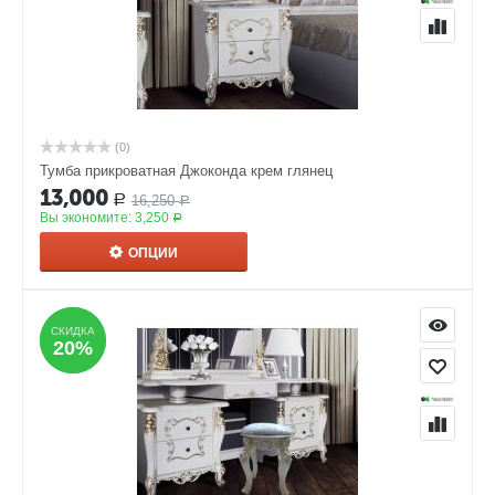
(0)
Тумба прикроватная Джоконда крем глянец
13,000
16,250
Р
Р
Вы экономите:
3,250
Р
ОПЦИИ
СКИДКА
СКИДКА
20%
20%