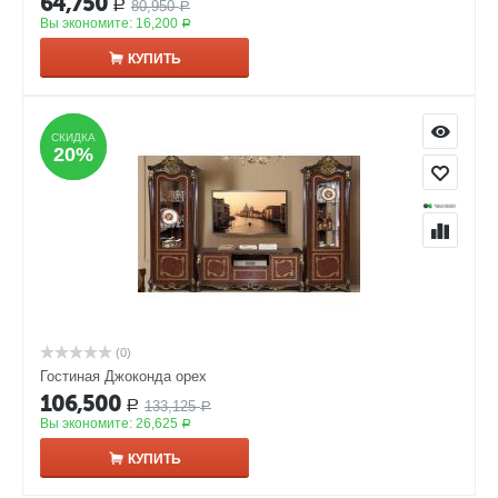
64,750
80,950
Р
Р
Вы экономите:
16,200
Р
КУПИТЬ
СКИДКА
СКИДКА
20%
20%
(0)
Гостиная Джоконда орех
106,500
133,125
Р
Р
Вы экономите:
26,625
Р
КУПИТЬ