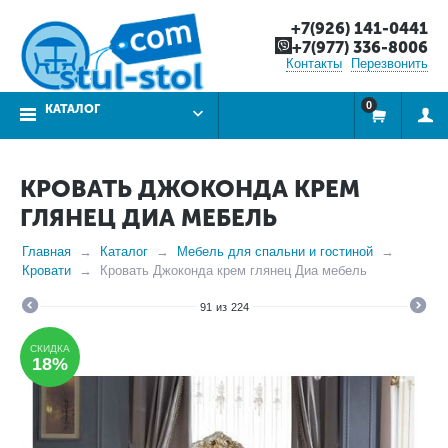
+7(926) 141-0441
+7(977) 336-8006
Контакты
Перезвонить
0
КАТАЛОГ
КРОВАТЬ ДЖОКОНДА КРЕМ
ГЛЯНЕЦ ДИА МЕБЕЛЬ
Главная
Каталог
Мебель для спальни и гостиной
Кровати
Кровать Джоконда крем глянец Диа мебель
91
из
224
СКИДКА
18%