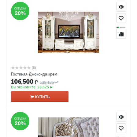
СКИДКА
СКИДКА
20%
20%
(0)
Гостиная Джоконда крем
106,500
133,125
Р
Р
Вы экономите:
26,625
Р
КУПИТЬ
СКИДКА
СКИДКА
20%
20%