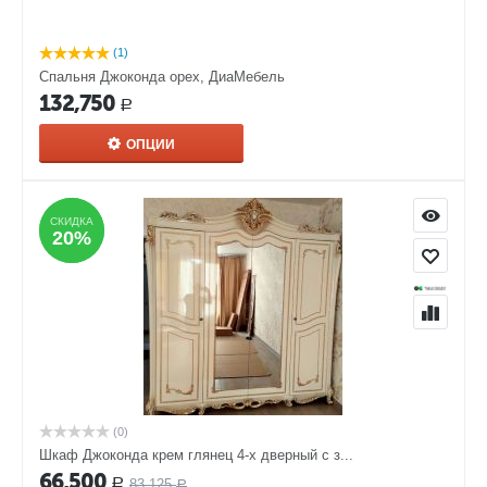
(1)
Спальня Джоконда орех, ДиаМебель
132,750
Р
ОПЦИИ
СКИДКА
СКИДКА
20%
20%
(0)
Шкаф Джоконда крем глянец 4-х дверный с з...
66,500
83,125
Р
Р