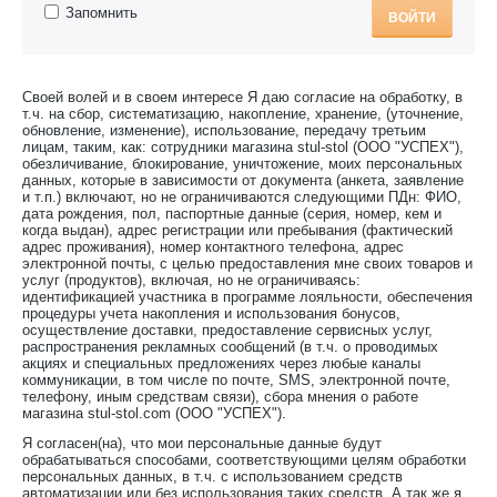
Запомнить
ВОЙТИ
Своей волей и в своем интересе Я даю согласие на обработку, в
т.ч. на сбор, систематизацию, накопление, хранение, (уточнение,
обновление, изменение), использование, передачу третьим
лицам, таким, как: сотрудники магазина stul-stol (ООО "УСПЕХ"),
обезличивание, блокирование, уничтожение, моих персональных
данных, которые в зависимости от документа (анкета, заявление
и т.п.) включают, но не ограничиваются следующими ПДн: ФИО,
дата рождения, пол, паспортные данные (серия, номер, кем и
когда выдан), адрес регистрации или пребывания (фактический
адрес проживания), номер контактного телефона, адрес
электронной почты, с целью предоставления мне своих товаров и
услуг (продуктов), включая, но не ограничиваясь:
идентификацией участника в программе лояльности, обеспечения
процедуры учета накопления и использования бонусов,
осуществление доставки, предоставление сервисных услуг,
распространения рекламных сообщений (в т.ч. о проводимых
акциях и специальных предложениях через любые каналы
коммуникации, в том числе по почте, SMS, электронной почте,
телефону, иным средствам связи), сбора мнения о работе
магазина stul-stol.com (ООО "УСПЕХ").
Я согласен(на), что мои персональные данные будут
обрабатываться способами, соответствующими целям обработки
персональных данных, в т.ч. с использованием средств
автоматизации или без использования таких средств. А так же я