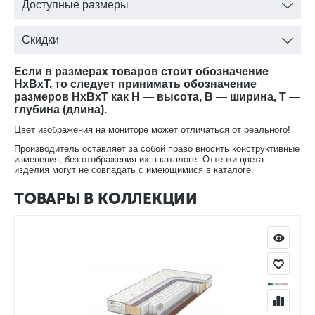
Доступные размеры
современное эластичное полотно, на основе 100% П/Э,
которое обладает высокой прочностью.
Скидки
Общая высота изделия 18 см.
Если в размерах товаров стоит обозначение
HxBxT, то следует принимать обозначение
размеров HxBxT как H — высота, B — ширина, T —
глубина (длина).
Цвет изображения на мониторе может отличаться от реального!
Производитель оставляет за собой право вносить конструктивные
изменения, без отображения их в каталоге. Оттенки цвета
изделия могут не совпадать с имеющимися в каталоге.
ТОВАРЫ В КОЛЛЕКЦИИ