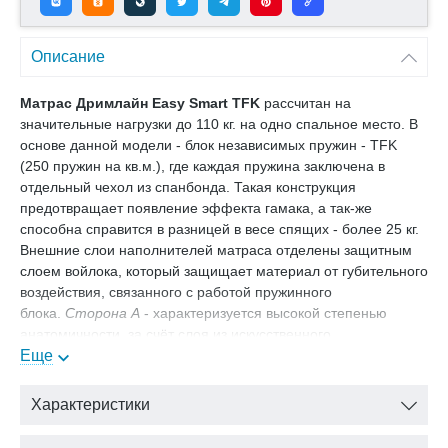
Описание
Матрас Дримлайн Easy Smart TFK
рассчитан на
значительные нагрузки до 110 кг. на одно спальное место. В
основе данной модели - блок независимых пружин - TFK
(250 пружин на кв.м.), где каждая пружина заключена в
отдельный чехол из спанбонда. Такая конструкция
предотвращает появление эффекта гамака, а так-же
способна справится в разницей в весе спящих - более 25 кг.
Внешние слои наполнителей матраса отделены защитным
слоем войлока, который защищает материал от губительного
воздействия, связанного с работой пружинного
блока.
Сторона А
- характеризуется высокой степенью
анатомичности, за счёт слоя из искусственного
латекса.
Еще
Сторона Б
- представляет собой сочетание
искусственного латекса и би-кокоса, последний в свою
очередь обеспечивает ярко выраженную поддержку
Характеристики
позвоночнику, а так-же более равномерно распределяет
нагрузку на пружинный блок. Чехол матраса Трикот - это