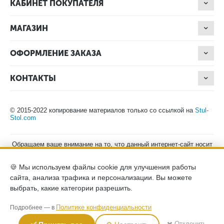
КАБИНЕТ ПОКУПАТЕЛЯ
МАГАЗИН
ОФОРМЛЕНИЕ ЗАКАЗА
КОНТАКТЫ
© 2015-2022 копирование материалов только со ссылкой на
Stul-
Stol.com
Обращаем ваше внимание на то, что данный интернет-сайт носит
исключительно информационный характер и ни при каких
условиях не является публичной офертой, определяемой
🍪 Мы используем файлы cookie для улучшения работы
положениями Статьи 437 (2) Гражданского кодекса Российской
Федерации. Для получения подробной информации о наличии и
сайта, анализа трафика и персонализации. Вы можете
стоимости указанных товаров, пожалуйста, обращайтесь к
выбрать, какие категории разрешить.
менеджерам компании по телефону.
Политика конфиденциальности
хранение и защита персональных
Политике конфиденциальности
Подробнее — в
данных
согласие на обработку персональных данных
✖️ Отклонить