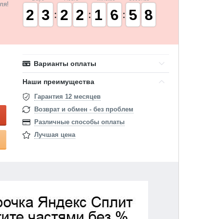
ля!
1
1
2
2
2
2
3
3
1
1
2
2
1
1
2
2
1
1
1
1
7
6
6
0
5
5
8
7
8
Варианты оплаты
Наши преимущества
Гарантия 12 месяцев
Возврат и обмен - без проблем
Различные способы оплаты
Лучшая цена