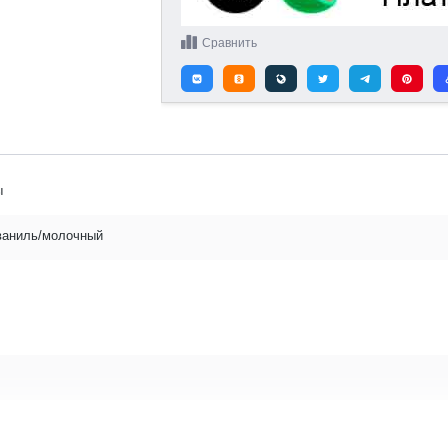
Сравнить
ы
ваниль/молочный