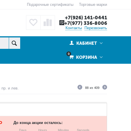
Подарочные сертификаты
Торговые марки
+7(926) 141-0441
+7(977) 336-8006
Контакты
Перезвонить
КАБИНЕТ
0
КОРЗИНА
пр. и лев.
88
из
409
О
До конца акции осталось:
Days
Hours
Minutes
Seconds