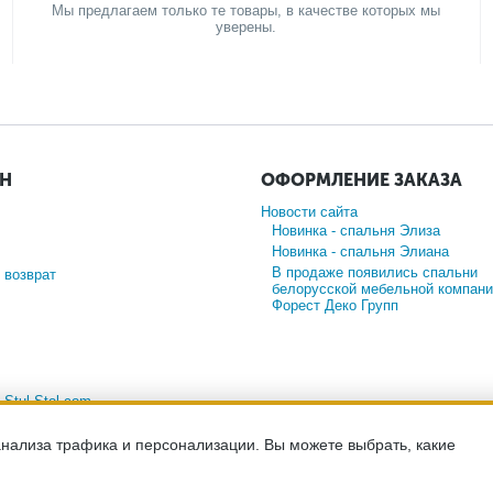
Мы предлагаем только те товары, в качестве которых мы
уверены.
ИН
ОФОРМЛЕНИЕ ЗАКАЗА
Новости сайта
Новинка - спальня Элиза
Новинка - спальня Элиана
В продаже появились спальни
 возврат
белорусской мебельной компани
Форест Деко Групп
а
Stul-Stol.com
анализа трафика и персонализации. Вы можете выбрать, какие
-сайт носит исключительно информационный характер и ни при каких ус
ийской Федерации. Для получения подробной информации о наличии и с
менеджерам компании по телефону.