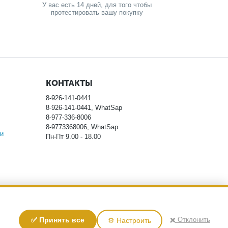
У вас есть 14 дней, для того чтобы
протестировать вашу покупку
КОНТАКТЫ
8-926-141-0441
8-926-141-0441, WhatSap
8-977-336-8006
8-9773368006, WhatSap
и
Пн-Пт 9.00 - 18.00
ловиях не является публичной офертой, определяемой
✖️ Отклонить
✅ Принять все
⚙️ Настроить
тоимости указанных товаров, пожалуйста, обращайтесь к