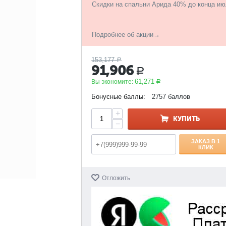
Скидки на спальни Арида 40% до конца ию
Подробнее об акции→
153,177
Р
91,906
Р
61,271
Вы экономите:
Р
Бонусные баллы:
2757 баллов
+
КУПИТЬ
−
ЗАКАЗ В 1
КЛИК
Отложить