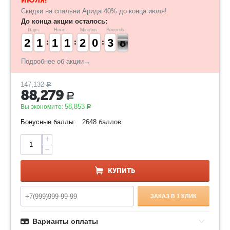
ИЮЛЯ!
Скидки на спальни Арида 40% до конца июля!
До конца акции осталось:
Days
Hours
Minutes
Seconds
1
1
2
2
1
1
1
1
1
1
1
1
1
1
1
1
1
1
2
2
9
9
0
0
4
3
3
8
7
7
Подробнее об акции→
147,132
Р
88,279
Р
58,853
Вы экономите:
Р
Бонусные баллы:
2648 баллов
+
−
КУПИТЬ
ЗАКАЗ В 1 КЛИК
Варианты оплаты