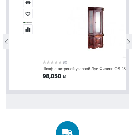
(0)
Шкаф с витриной угловой Луи Филипп ОВ 28.04
Ш
98,050
9
Р