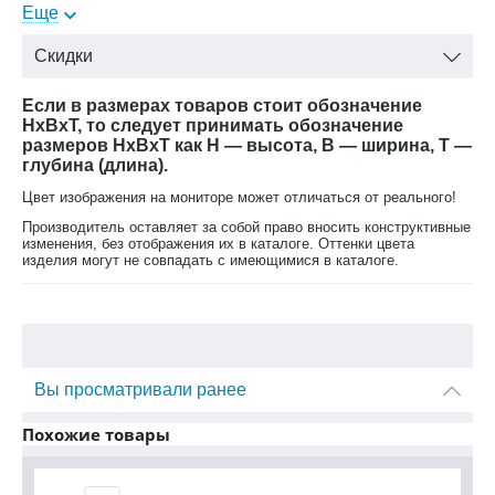
Еще
фасадов:
Бренд/
Арида Мебель
Скидки
Производитель:
Если в размерах товаров стоит обозначение
HxBxT, то следует принимать обозначение
размеров HxBxT как H — высота, B — ширина, T —
глубина (длина).
Цвет изображения на мониторе может отличаться от реального!
Производитель оставляет за собой право вносить конструктивные
изменения, без отображения их в каталоге. Оттенки цвета
изделия могут не совпадать с имеющимися в каталоге.
Вы просматривали ранее
Похожие товары