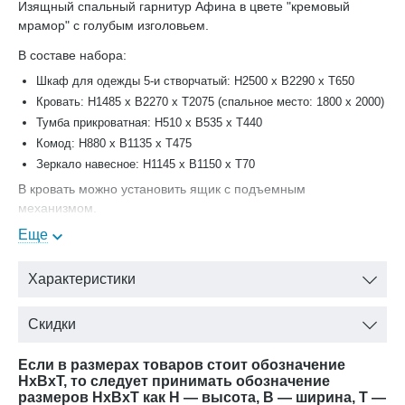
Изящный спальный гарнитур Афина в цвете "кремовый
мрамор" с голубым изголовьем.
В составе набора:
Шкаф для одежды 5-и створчатый: H2500 х B2290 x T650
Кровать: H1485 х B2270 x T2075 (спальное место: 1800 x 2000)
Тумба прикроватная: H510 х B535 x T440
Комод: H880 х B1135 x T475
Зеркало навесное: H1145 х B1150 x T70
В кровать можно установить ящик с подъемным
механизмом.
Еще
Характеристики
Скидки
Если в размерах товаров стоит обозначение
HxBxT, то следует принимать обозначение
размеров HxBxT как H — высота, B — ширина, T —