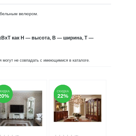
мебельным велюром.
xBxT как H — высота, B — ширина, T —
ия могут не совпадать с имеющимися в каталоге.
КИДКА
КИДКА
СКИДКА
СКИДКА
20%
20%
22%
22%