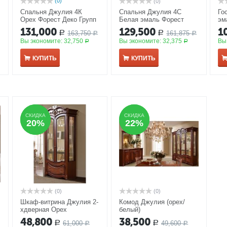
(0)
(0)
Спальня Джулия 4К
Спальня Джулия 4С
Го
Орех Форест Деко Групп
Белая эмаль Форест
эм
(с комодом)
Деко Групп (с туалетным
Фо
131,000
129,500
1
163,750
161,875
Р
Р
Р
столиком)
Р
Вы экономите:
32,750
Вы экономите:
32,375
Вы
Р
Р
КУПИТЬ
КУПИТЬ
СКИДКА
СКИДКА
СКИДКА
СКИДКА
20%
20%
22%
22%
(0)
(0)
х
Шкаф-витрина Джулия 2-
Комод Джулия (орех/
хдверная Орех
белый)
48,800
38,500
61,000
49,600
Р
Р
Р
Р