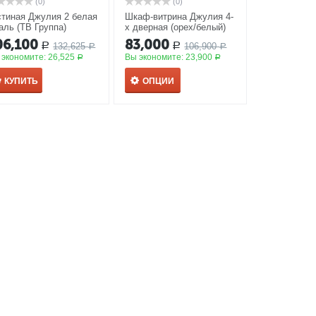
(0)
(0)
стиная Джулия 2 белая
Шкаф-витрина Джулия 4-
аль (ТВ Группа)
х дверная (орех/белый)
рест Деко Групп
06,100
83,000
132,625
106,900
Р
Р
Р
Р
 экономите:
26,525
Вы экономите:
23,900
Р
Р
КУПИТЬ
ОПЦИИ