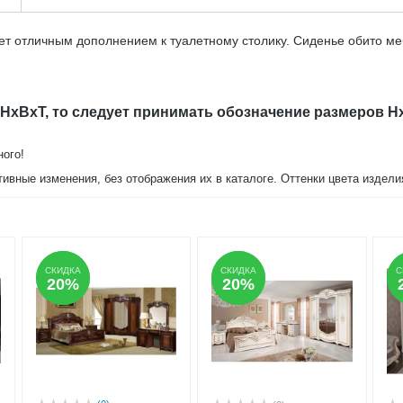
дет отличным дополнением к туалетному столику. Сиденье обито 
 HxBxT, то следует принимать обозначение размеров H
ного!
тивные изменения, без отображения их в каталоге. Оттенки цвета издел
СКИДКА
СКИДКА
СКИДКА
СКИДКА
С
С
20%
20%
20%
20%