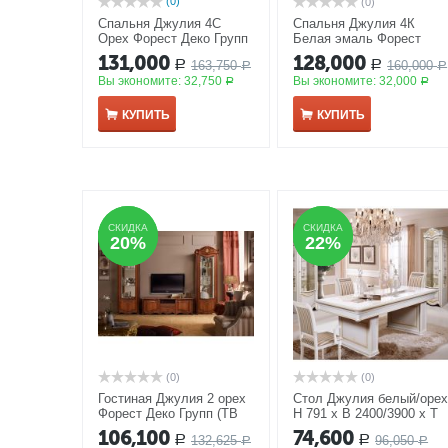
(0)
(0)
Спальня Джулия 4С
Спальня Джулия 4К
Орех Форест Деко Групп
Белая эмаль Форест
(с туалетным столиком)
Деко Групп (с комодом)
131,000
128,000
163,750
160,000
Р
Р
Р
Р
Вы экономите:
32,750
Вы экономите:
32,000
Р
Р
КУПИТЬ
КУПИТЬ
СКИДКА
СКИДКА
СКИДКА
СКИДКА
20%
20%
22%
22%
(0)
(0)
Гостиная Джулия 2 орех
Стол Джулия белый/оре
Форест Деко Групп (ТВ
Н 791 х В 2400/3900 х Т
Группа)
1200
106,100
74,600
132,625
96,050
Р
Р
Р
Р