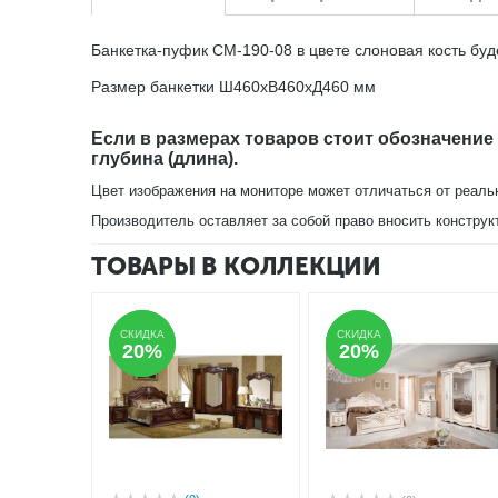
Банкетка-пуфик СМ-190-08 в цвете слоновая кость бу
Размер банкетки Ш460хВ460хД460 мм
Если в размерах товаров стоит обозначение
глубина (длина).
Цвет изображения на мониторе может отличаться от реаль
Производитель оставляет за собой право вносить конструк
ТОВАРЫ В КОЛЛЕКЦИИ
СКИДКА
СКИДКА
СКИДКА
СКИДКА
20%
20%
20%
20%