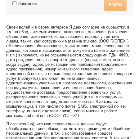
Запомнить
ВОЙТИ
Своей волей и в своем интересе Я даю согласие на обработку, в
т.ч. на сбор, систематизацию, накопление, хранение, (уточнение,
обновление, изменение), использование, передачу третьим
лицам, таким, как: сотрудники магазина stul-stol (ООО "УСПЕХ"),
обезличивание, блокирование, уничтожение, моих персональных
данных, которые в зависимости от документа (анкета, заявление
и т.п.) включают, но не ограничиваются следующими ПДн: ФИО,
дата рождения, пол, паспортные данные (серия, номер, кем и
когда выдан), адрес регистрации или пребывания (фактический
адрес проживания), номер контактного телефона, адрес
электронной почты, с целью предоставления мне своих товаров и
услуг (продуктов), включая, но не ограничиваясь:
идентификацией участника в программе лояльности, обеспечения
процедуры учета накопления и использования бонусов,
осуществление доставки, предоставление сервисных услуг,
распространения рекламных сообщений (в т.ч. о проводимых
акциях и специальных предложениях через любые каналы
коммуникации, в том числе по почте, SMS, электронной почте,
телефону, иным средствам связи), сбора мнения о работе
магазина stul-stol.com (ООО "УСПЕХ").
Я согласен(на), что мои персональные данные будут
обрабатываться способами, соответствующими целям обработки
персональных данных, в т.ч. с использованием средств
автоматизации или без использования таких средств. А так же я