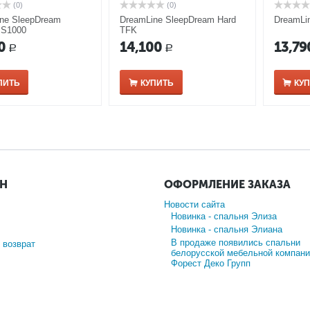
(0)
(0)
ne SleepDream
DreamLine SleepDream Hard
DreamLi
 S1000
TFK
0
14,100
13,79
Р
Р
ПИТЬ
КУПИТЬ
КУ
ИН
ОФОРМЛЕНИЕ ЗАКАЗА
Новости сайта
Новинка - спальня Элиза
Новинка - спальня Элиана
В продаже появились спальни
 возврат
белорусской мебельной компани
Форест Деко Групп