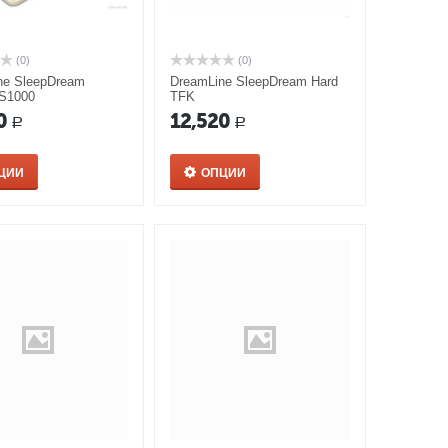
(0)
(0)
ne SleepDream
DreamLine SleepDream Hard
S1000
TFK
0
12,520
Р
Р
ЦИИ
ОПЦИИ