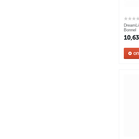
DreamLi
Bonnel
10,6
О