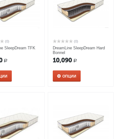
(0)
(0)
ne SleepDream TFK
DreamLine SleepDream Hard
Bonnel
0
10,090
Р
Р
ЦИИ
ОПЦИИ