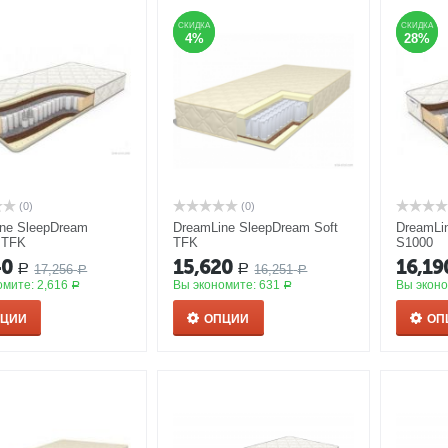
СКИДКА
СКИДКА
СКИДКА
СКИДКА
4%
4%
28%
28%
(0)
(0)
ne SleepDream
DreamLine SleepDream Soft
DreamLi
 TFK
TFK
S1000
40
15,620
16,19
17,256
16,251
Р
Р
Р
Р
омите:
2,616
Вы экономите:
631
Вы экон
Р
Р
ПЦИИ
ОПЦИИ
ОП