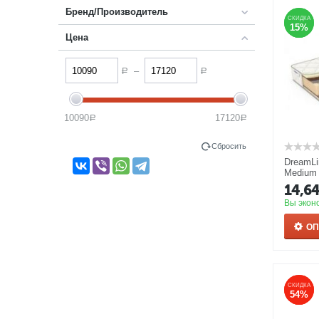
Бренд/Производитель
СКИДКА
СКИДКА
15%
15%
Цена
–
Р
Р
10090
17120
Р
Р
Сбросить
DreamLi
Medium
14,6
Вы экон
О
СКИДКА
СКИДКА
54%
54%