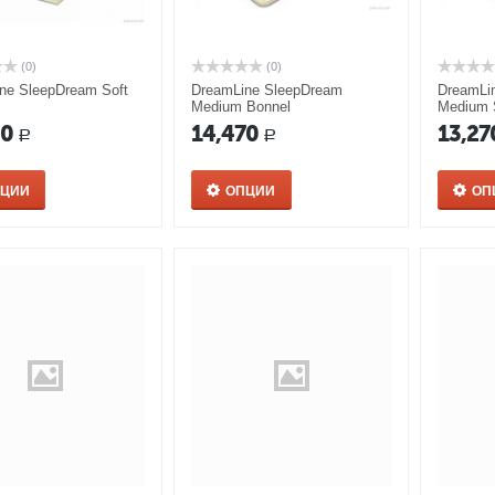
(0)
(0)
ne SleepDream Soft
DreamLine SleepDream
DreamLi
Medium Bonnel
Medium 
30
14,470
13,27
Р
Р
ПЦИИ
ОПЦИИ
ОП