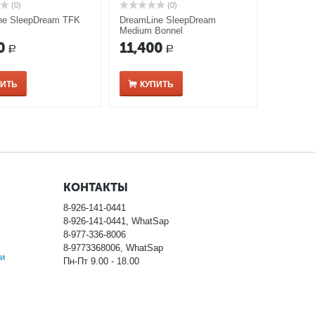
(0)
(0)
ne SleepDream TFK
DreamLine SleepDream
Medium Bonnel
0
11,400
Р
Р
ПИТЬ
КУПИТЬ
КОНТАКТЫ
8-926-141-0441
8-926-141-0441, WhatSap
8-977-336-8006
8-9773368006, WhatSap
и
Пн-Пт 9.00 - 18.00