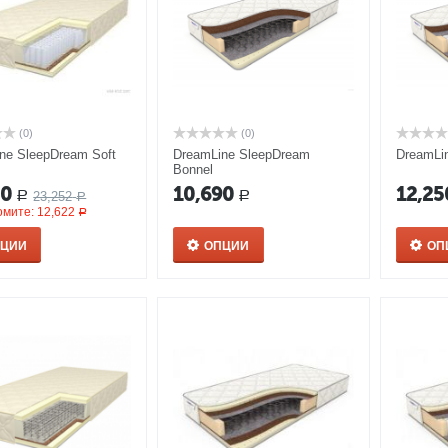
(0)
(0)
ne SleepDream Soft
DreamLine SleepDream
DreamLi
Bonnel
30
10,690
12,25
23,252
Р
Р
Р
омите:
12,622
Р
ПЦИИ
ОПЦИИ
ОП