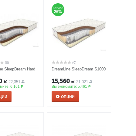
СКИДКА
СКИДКА
26%
26%
(0)
(0)
ne SleepDream Hard
DreamLine SleepDream S1000
0
15,560
22,351
21,021
Р
Р
Р
Р
омите:
6,161
Вы экономите:
5,461
Р
Р
ЦИИ
ОПЦИИ