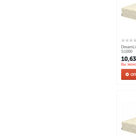
DreamLi
S1000
10,6
Вы экон
О