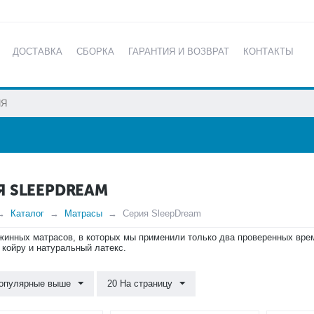
ДОСТАВКА
СБОРКА
ГАРАНТИЯ И ВОЗВРАТ
КОНТАКТЫ
КАТАЛОГ
Я SLEEPDREAM
Каталог
Матрасы
Серия SleepDream
жинных матрасов, в которых мы применили только два проверенных вре
 койру и натуральный латекс.
опулярные выше
20 На страницу