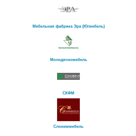
Мебельная фабрика Эра (Югмебель)
Молодечномебель
СКФМ
Слониммебель