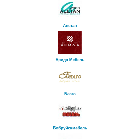
Алетан
Арида Мебель
Благо
Бобруйскмебель