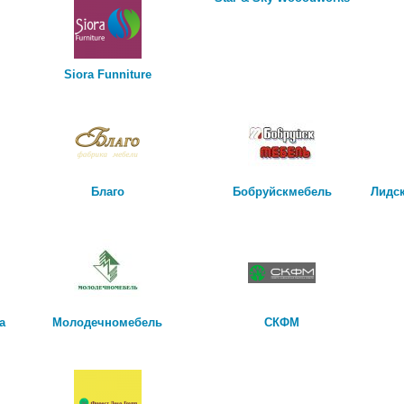
Siora Funniture
Благо
Бобруйскмебель
Лидс
а
Молодечномебель
СКФМ