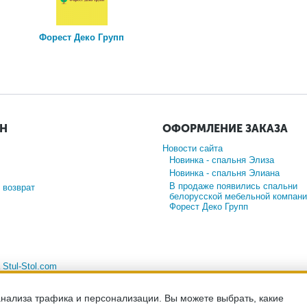
Форест Деко Групп
ИН
ОФОРМЛЕНИЕ ЗАКАЗА
Новости сайта
Новинка - спальня Элиза
Новинка - спальня Элиана
В продаже появились спальни
 возврат
белорусской мебельной компани
Форест Деко Групп
а
Stul-Stol.com
анализа трафика и персонализации. Вы можете выбрать, какие
-сайт носит исключительно информационный характер и ни при каких ус