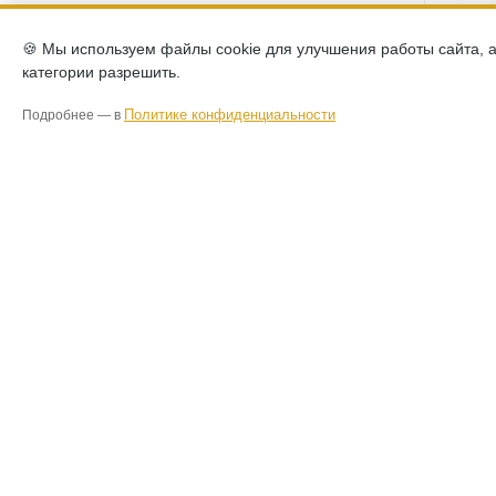
🍪 Мы используем файлы cookie для улучшения работы сайта, 
категории разрешить.
Политике конфиденциальности
Подробнее — в
Шкаф д
ММ-316-
Изабел
248,
КУ