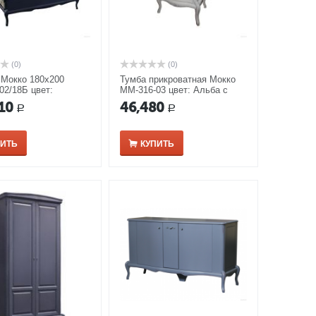
(0)
(0)
 Мокко 180х200
Тумба прикроватная Мокко
02/18Б цвет:
ММ-316-03 цвет: Альба с
а
серебряной патиной
10
46,480
Р
Р
ПИТЬ
КУПИТЬ