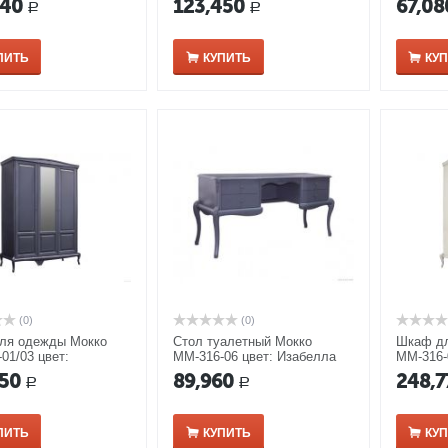
140
123,450
67,08
Р
Р
ПИТЬ
КУПИТЬ
КУ
(0)
(0)
ля одежды Мокко
Стол туалетный Мокко
Шкаф дл
01/03 цвет:
ММ-316-06 цвет: Изабелла
ММ-316-
ла
серебря
150
89,960
248,7
Р
Р
ПИТЬ
КУПИТЬ
КУ