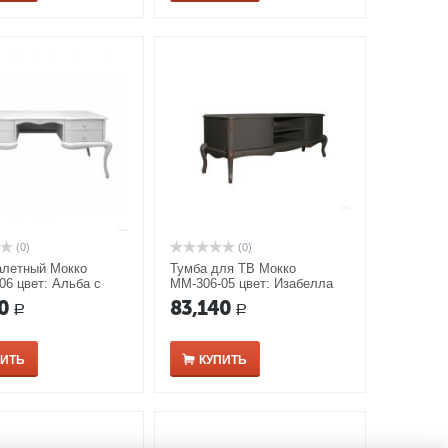
(0)
(0)
алетный Мокко
Тумба для ТВ Мокко
06 цвет: Альба с
ММ-306-05 цвет: Изабелла
ной патиной
0
83,140
Р
Р
ПИТЬ
КУПИТЬ