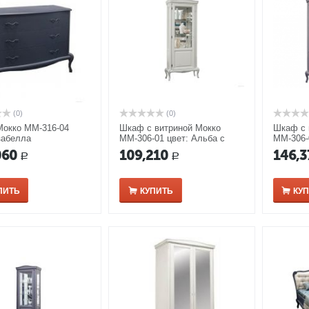
(0)
(0)
Мокко ММ-316-04
Шкаф с витриной Мокко
Шкаф с 
забелла
ММ-306-01 цвет: Альба с
ММ-306-
серебряной патиной
060
109,210
146,3
Р
Р
ПИТЬ
КУПИТЬ
КУ