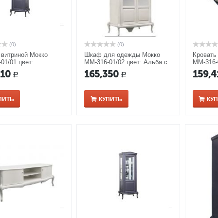
(0)
(0)
 витриной Мокко
Шкаф для одежды Мокко
Кровать
01/01 цвет:
ММ-316-01/02 цвет: Альба с
ММ-316-
ла
серебряной патиной
Изабелл
210
165,350
159,4
Р
Р
ПИТЬ
КУПИТЬ
КУ