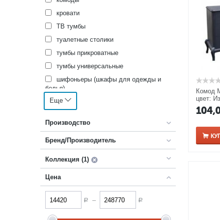
кровати
ТВ тумбы
туалетные столики
тумбы прикроватные
тумбы универсальные
шифоньеры (шкафы для одежды и
белья)
Комод 
цвет: И
Еще
банкетки
104,
библиотеки, книжные шкафы
Производство
журнальные столики
КУ
Бренд/Производитель
кресла деревянные
пилястры
Коллекция (1)
полки
Цена
пуфы
стеллажи
–
Р
Р
столы