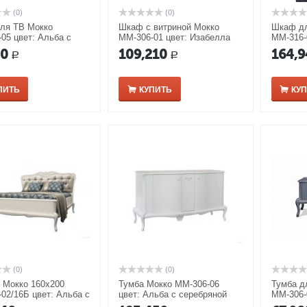
(0)
(0)
для ТВ Мокко
Шкаф с витриной Мокко
Шкаф дл
05 цвет: Альба с
ММ-306-01 цвет: Изабелла
ММ-316-
ной патиной
Изабелл
40
109,210
164,9
Р
Р
ПИТЬ
КУПИТЬ
КУ
(0)
(0)
 Мокко 160х200
Тумба Мокко ММ-306-06
Тумба д
02/16Б цвет: Альба с
цвет: Альба с серебряной
ММ-306-
ной патиной
патиной
Изабелл