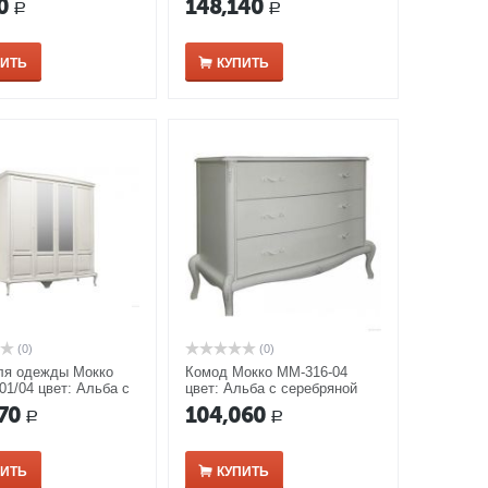
0
148,140
Р
Р
ПИТЬ
КУПИТЬ
(0)
(0)
я одежды Мокко
Комод Мокко ММ-316-04
01/04 цвет: Альба с
цвет: Альба с серебряной
ной патиной
патиной
70
104,060
Р
Р
ПИТЬ
КУПИТЬ