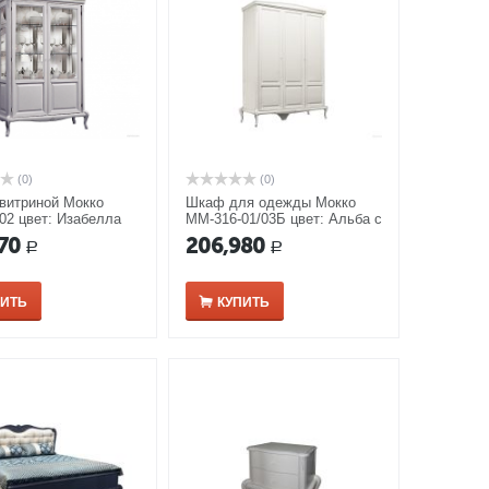
(0)
(0)
витриной Мокко
Шкаф для одежды Мокко
02 цвет: Изабелла
ММ-316-01/03Б цвет: Альба с
серебряной патиной
70
206,980
Р
Р
ПИТЬ
КУПИТЬ