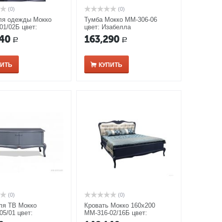
(0)
(0)
я одежды Мокко
Тумба Мокко ММ-306-06
01/02Б цвет:
цвет: Изабелла
а
40
163,290
Р
Р
ПИТЬ
КУПИТЬ
(0)
(0)
ля ТВ Мокко
Кровать Мокко 160х200
05/01 цвет:
ММ-316-02/16Б цвет:
а
Изабелла