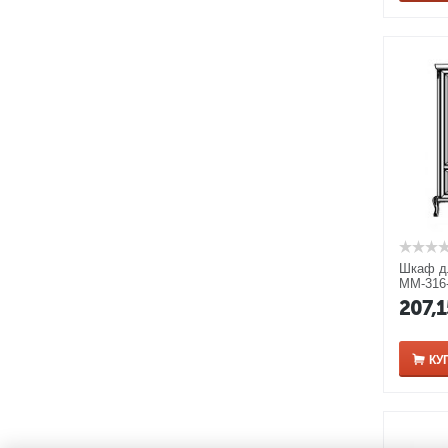
Шкаф д
ММ-316-
серебря
207,
КУ