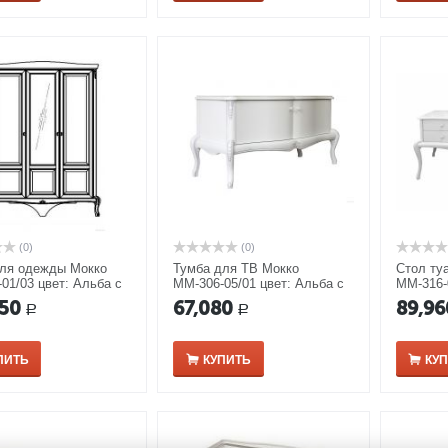
(0)
(0)
ля одежды Мокко
Тумба для ТВ Мокко
Стол ту
01/03 цвет: Альба с
ММ-306-05/01 цвет: Альба с
ММ-316-
ной патиной
серебряной патиной
серебря
150
67,080
89,96
Р
Р
ПИТЬ
КУПИТЬ
КУ