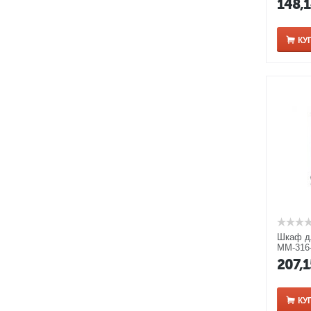
148,
КУ
Шкаф д
ММ-316-
Изабел
207,
КУ