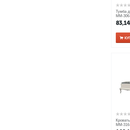
Тумба 
ММ-306-
серебря
83,1
КУ
Кровать
ММ-316-
серебря