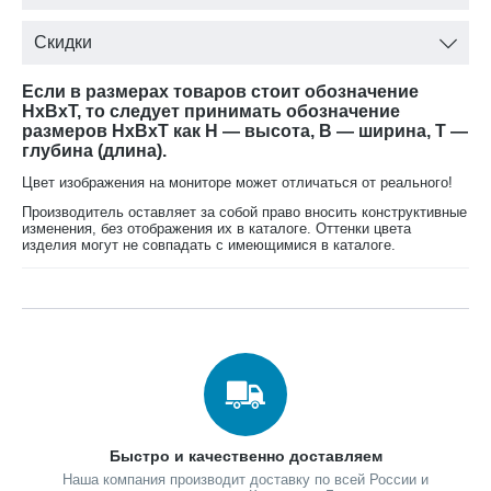
Вес:
73 кг (+/- 0,5кг).
Скидки
Описание:
Если в размерах товаров стоит обозначение
Сборно-разборная шестиопорная конструкция. Допустимая
HxBxT, то следует принимать обозначение
нагрузка 240 кг. Цвет: синий-красный-желтый, металлик-
размеров HxBxT как H — высота, B — ширина, T —
оранжевый. Детская металлическая спортивно-игровая
глубина (длина).
площадка для улицы Орион упакована в гофрокартоновые
Цвет изображения на мониторе может отличаться от реального!
короба: 4 мест. Установка детской игровой площадки
Производитель оставляет за собой право вносить конструктивные
проводится на ровной поверхности, свободной от
изменения, без отображения их в каталоге. Оттенки цвета
насаждений. Опоры бетонируются в грунт на глубину 0,35м.
изделия могут не совпадать с имеющимися в каталоге.
Размер площадки не менее 6,0м х 5,4м.
Быстро и качественно доставляем
Наша компания производит доставку по всей России и