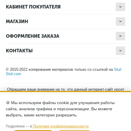
КАБИНЕТ ПОКУПАТЕЛЯ
МАГАЗИН
ОФОРМЛЕНИЕ ЗАКАЗА
КОНТАКТЫ
© 2015-2022 копирование материалов только со ссылкой на
Stul-
Stol.com
Обращаем ваше внимание на то, что данный интернет-сайт носит
исключительно информационный характер и ни при каких
условиях не является публичной офертой, определяемой
🍪 Мы используем файлы cookie для улучшения работы
положениями Статьи 437 (2) Гражданского кодекса Российской
Федерации. Для получения подробной информации о наличии и
сайта, анализа трафика и персонализации. Вы можете
стоимости указанных товаров, пожалуйста, обращайтесь к
выбрать, какие категории разрешить.
менеджерам компании по телефону.
Политика конфиденциальности
хранение и защита персональных
Политике конфиденциальности
Подробнее — в
данных
согласие на обработку персональных данных