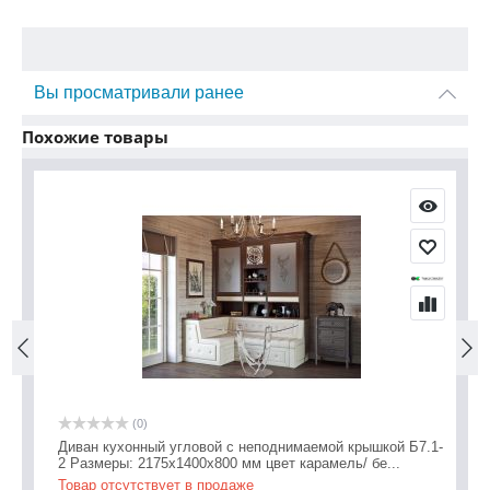
Вы просматривали ранее
Похожие товары
(0)
1-
Диван кухонный угловой с неподнимаемой крышкой Б7.1-
Ди
2 Размеры: 2175х1400х800 мм цвет карамель/ бе...
1 
Товар отсутствует в продаже
То