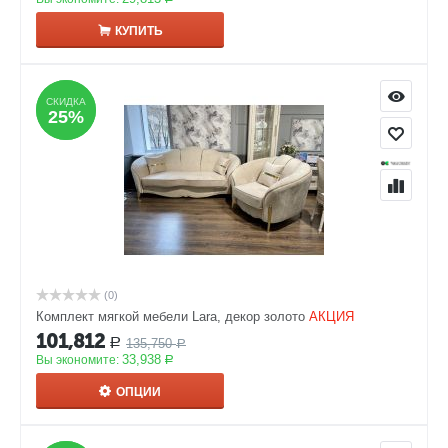
КУПИТЬ
СКИДКА
СКИДКА
25%
25%
(0)
Комплект мягкой мебели Lara, декор золото
АКЦИЯ
101,812
135,750
Р
Р
33,938
Вы экономите:
Р
ОПЦИИ