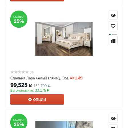
СКИДКА
СКИДКА
25%
25%
(0)
Спальня Лара белый глянец, Эра
АКЦИЯ
99,525
132,700
Р
Р
33,175
Вы экономите:
Р
ОПЦИИ
СКИДКА
СКИДКА
25%
25%