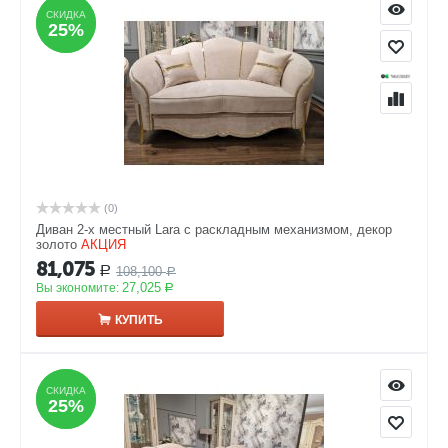
СКИДКА
СКИДКА
25%
25%
(0)
Диван 2-х местный Lara с раскладным механизмом, декор
золото
АКЦИЯ
81,075
108,100
Р
Р
27,025
Вы экономите:
Р
КУПИТЬ
СКИДКА
СКИДКА
25%
25%