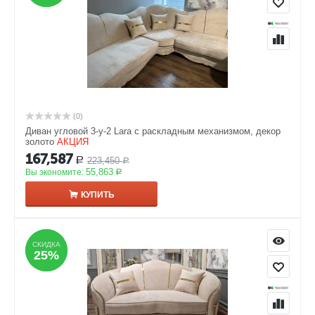
(0)
Диван угловой 3-у-2 Lara с раскладным механизмом, декор
золото
АКЦИЯ
167,587
223,450
Р
Р
55,863
Вы экономите:
Р
КУПИТЬ
СКИДКА
СКИДКА
25%
25%