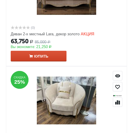
(0)
Диван 2-х местный Lara, декор золото
АКЦИЯ
63,750
85,000
Р
Р
21,250
Вы экономите:
Р
КУПИТЬ
СКИДКА
СКИДКА
25%
25%