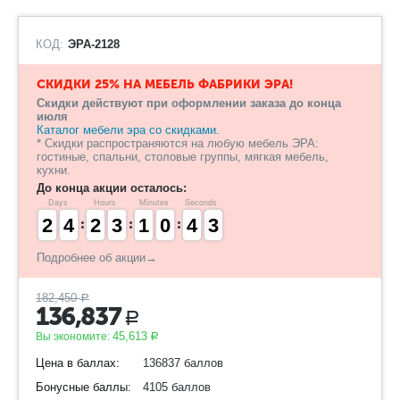
КОД:
ЭРА-2128
СКИДКИ 25% НА МЕБЕЛЬ ФАБРИКИ ЭРА!
Скидки действуют при оформлении заказа до конца
июля
Каталог мебели эра со скидками.
* Скидки распространяются на любую мебель ЭРА:
гостиные, спальни, столовые группы, мягкая мебель,
кухни.
До конца акции осталось:
Days
Hours
Minutes
Seconds
1
1
2
2
3
3
4
4
1
1
2
2
2
2
3
3
1
1
1
1
9
9
0
0
3
3
4
4
3
2
2
Подробнее об акции→
182,450
Р
136,837
Р
45,613
Вы экономите:
Р
Цена в баллах:
136837 баллов
Бонусные баллы:
4105 баллов