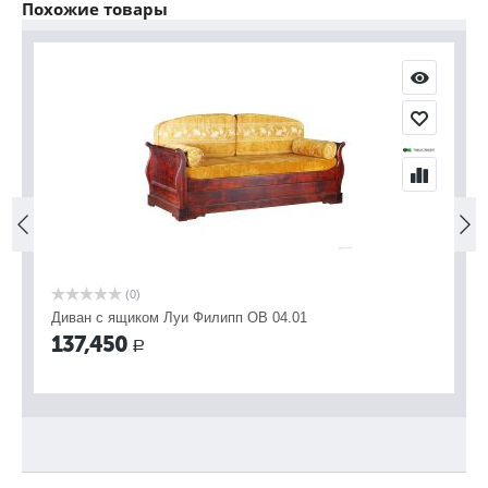
Похожие товары
С
С
(0)
Диван с ящиком Луи Филипп ОВ 04.01
Ди
ме
137,450
Р
1
Вы