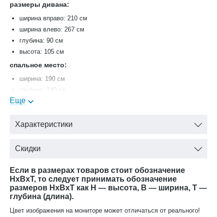
размеры дивана:
ширина вправо: 210 см
ширина влево: 267 см
глубина: 90 см
высота: 105 см
спальное место:
ширина: 190 см
глубина: 140 см
Еще
Мягкая мебель «Лара» имеет множество преимуществ — от
безупречного внешнего вида до качества материалов и срока
службы.
Характеристики
Утонченные элементы, роскошная обивка, витиеватые
Скидки
накладки доставят эстетическое наслаждение своим
владельцам. Бежевый цвет «мокко» мебели позволяет
визуально увеличить пространство спальни, подчеркнуть
Если в размерах товаров стоит обозначение
HxBxT, то следует принимать обозначение
важные детали, добавив в пространство легкости и света.
размеров HxBxT как H — высота, B — ширина, T —
глубина (длина).
Цвет изображения на мониторе может отличаться от реального!