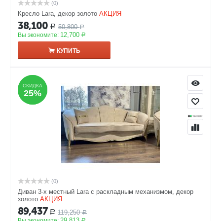
(0)
Кресло Lara, декор золото
АКЦИЯ
38,100
50,800
Р
Р
12,700
Вы экономите:
Р
КУПИТЬ
СКИДКА
СКИДКА
25%
25%
(0)
Диван 3-х местный Lara с раскладным механизмом, декор
золото
АКЦИЯ
89,437
119,250
Р
Р
29,813
Вы экономите:
Р