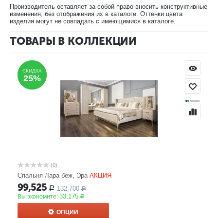
Производитель оставляет за собой право вносить конструктивные
изменения, без отображения их в каталоге. Оттенки цвета
изделия могут не совпадать с имеющимися в каталоге.
ТОВАРЫ В КОЛЛЕКЦИИ
СКИДКА
СКИДКА
25%
25%
(0)
Спальня Лара беж, Эра
АКЦИЯ
99,525
132,700
Р
Р
33,175
Вы экономите:
Р
ОПЦИИ