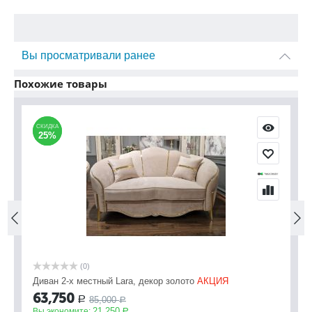
Вы просматривали ранее
Похожие товары
СКИДКА
СКИДКА
С
С
25%
25%
(0)
Диван 2-х местный Lara, декор золото
АКЦИЯ
Ди
63,750
6
85,000
Р
Р
21,250
Вы экономите:
Вы
Р