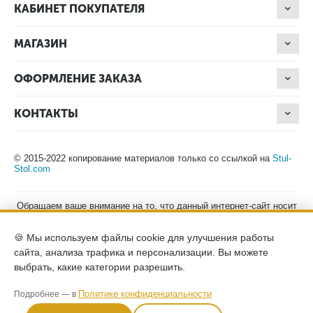
КАБИНЕТ ПОКУПАТЕЛЯ
МАГАЗИН
ОФОРМЛЕНИЕ ЗАКАЗА
КОНТАКТЫ
© 2015-2022 копирование материалов только со ссылкой на
Stul-
Stol.com
Обращаем ваше внимание на то, что данный интернет-сайт носит
исключительно информационный характер и ни при каких
условиях не является публичной офертой, определяемой
🍪 Мы используем файлы cookie для улучшения работы
положениями Статьи 437 (2) Гражданского кодекса Российской
Федерации. Для получения подробной информации о наличии и
сайта, анализа трафика и персонализации. Вы можете
стоимости указанных товаров, пожалуйста, обращайтесь к
выбрать, какие категории разрешить.
менеджерам компании по телефону.
Политика конфиденциальности
хранение и защита персональных
Политике конфиденциальности
Подробнее — в
данных
согласие на обработку персональных данных