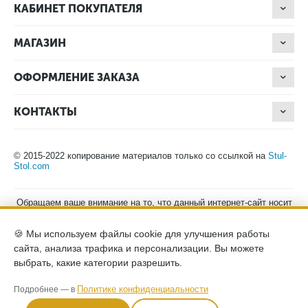
КАБИНЕТ ПОКУПАТЕЛЯ
МАГАЗИН
ОФОРМЛЕНИЕ ЗАКАЗА
КОНТАКТЫ
© 2015-2022 копирование материалов только со ссылкой на
Stul-
Stol.com
Обращаем ваше внимание на то, что данный интернет-сайт носит
исключительно информационный характер и ни при каких
условиях не является публичной офертой, определяемой
🍪 Мы используем файлы cookie для улучшения работы
положениями Статьи 437 (2) Гражданского кодекса Российской
Федерации. Для получения подробной информации о наличии и
сайта, анализа трафика и персонализации. Вы можете
стоимости указанных товаров, пожалуйста, обращайтесь к
выбрать, какие категории разрешить.
менеджерам компании по телефону.
Политика конфиденциальности
хранение и защита персональных
Политике конфиденциальности
Подробнее — в
данных
согласие на обработку персональных данных