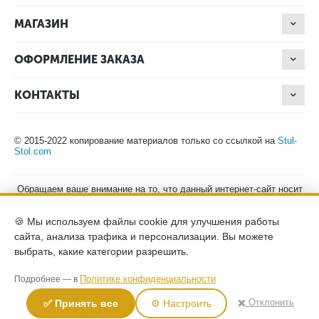
МАГАЗИН
ОФОРМЛЕНИЕ ЗАКАЗА
КОНТАКТЫ
© 2015-2022 копирование материалов только со ссылкой на
Stul-
Stol.com
Обращаем ваше внимание на то, что данный интернет-сайт носит
исключительно информационный характер и ни при каких
условиях не является публичной офертой, определяемой
🍪 Мы используем файлы cookie для улучшения работы
положениями Статьи 437 (2) Гражданского кодекса Российской
Федерации. Для получения подробной информации о наличии и
сайта, анализа трафика и персонализации. Вы можете
стоимости указанных товаров, пожалуйста, обращайтесь к
выбрать, какие категории разрешить.
менеджерам компании по телефону.
Политика конфиденциальности
хранение и защита персональных
Политике конфиденциальности
Подробнее — в
данных
согласие на обработку персональных данных
✖️ Отклонить
✅ Принять все
⚙️ Настроить