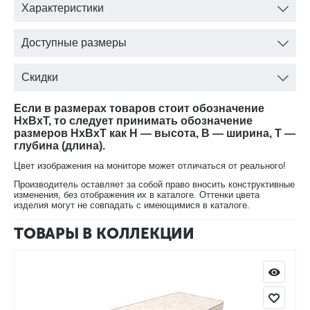
Характеристики
Войлок термоформованный
Блок независимых пружин S1000 «Мультипакет»
Войлок термоформованный
Доступные размеры
Рельефная пена Ergo Foam - 4 см
Чехол - нежный трикотаж
Скидки
Если в размерах товаров стоит обозначение
HxBxT, то следует принимать обозначение
размеров HxBxT как H — высота, B — ширина, T —
глубина (длина).
Цвет изображения на мониторе может отличаться от реального!
Производитель оставляет за собой право вносить конструктивные
изменения, без отображения их в каталоге. Оттенки цвета
изделия могут не совпадать с имеющимися в каталоге.
ТОВАРЫ В КОЛЛЕКЦИИ