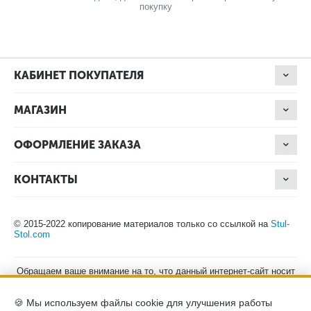
покупку
КАБИНЕТ ПОКУПАТЕЛЯ
МАГАЗИН
ОФОРМЛЕНИЕ ЗАКАЗА
КОНТАКТЫ
© 2015-2022 копирование материалов только со ссылкой на
Stul-
Stol.com
Обращаем ваше внимание на то, что данный интернет-сайт носит
исключительно информационный характер и ни при каких
условиях не является публичной офертой, определяемой
🍪 Мы используем файлы cookie для улучшения работы
положениями Статьи 437 (2) Гражданского кодекса Российской