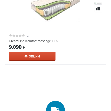
(0)
DreamLine Komfort Massage TFK
9,090
Р
ОПЦИИ