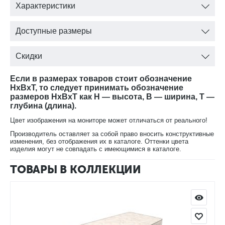
Характеристики
Войлок термоформованный
Блок независимых пружин S1000 «Мультипакет»
Войлок термоформованный
Доступные размеры
Рельефная пена Ergo Foam - 4 см
Чехол - нежный трикотаж
Скидки
Если в размерах товаров стоит обозначение
HxBxT, то следует принимать обозначение
размеров HxBxT как H — высота, B — ширина, T —
глубина (длина).
Цвет изображения на мониторе может отличаться от реального!
Производитель оставляет за собой право вносить конструктивные
изменения, без отображения их в каталоге. Оттенки цвета
изделия могут не совпадать с имеющимися в каталоге.
ТОВАРЫ В КОЛЛЕКЦИИ