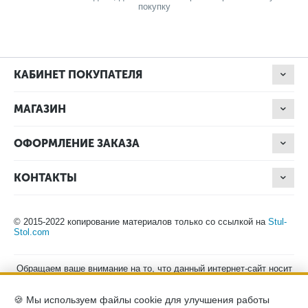
покупку
КАБИНЕТ ПОКУПАТЕЛЯ
МАГАЗИН
ОФОРМЛЕНИЕ ЗАКАЗА
КОНТАКТЫ
© 2015-2022 копирование материалов только со ссылкой на
Stul-
Stol.com
Обращаем ваше внимание на то, что данный интернет-сайт носит
исключительно информационный характер и ни при каких
условиях не является публичной офертой, определяемой
🍪 Мы используем файлы cookie для улучшения работы
положениями Статьи 437 (2) Гражданского кодекса Российской