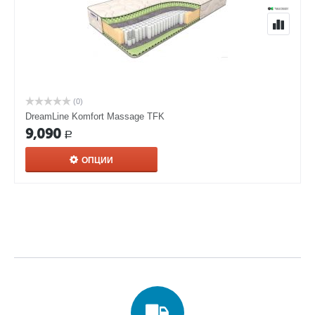
(0)
DreamLine Komfort Massage TFK
9,090
Р
ОПЦИИ