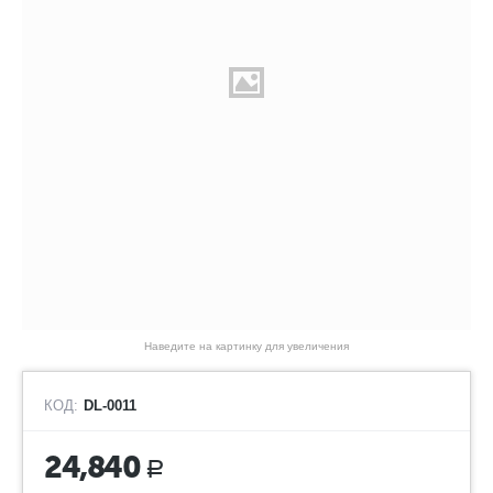
Наведите на картинку для увеличения
КОД:
DL-0011
24,840
Р