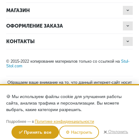
МАГАЗИН
ОФОРМЛЕНИЕ ЗАКАЗА
КОНТАКТЫ
© 2015-2022 копирование материалов только со ссылкой на
Stul-
Stol.com
Обращаем ваше внимание на то, что данный интернет-сайт носит
исключительно информационный характер и ни при каких
условиях не является публичной офертой, определяемой
🍪 Мы используем файлы cookie для улучшения работы
положениями Статьи 437 (2) Гражданского кодекса Российской
Федерации. Для получения подробной информации о наличии и
сайта, анализа трафика и персонализации. Вы можете
стоимости указанных товаров, пожалуйста, обращайтесь к
выбрать, какие категории разрешить.
менеджерам компании по телефону.
Политика конфиденциальности
хранение и защита персональных
Политике конфиденциальности
Подробнее — в
данных
согласие на обработку персональных данных
✖️ Отклонить
✅ Принять все
⚙️ Настроить