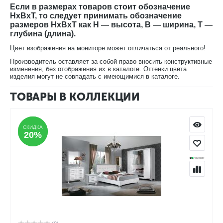
Если в размерах товаров стоит обозначение
HxBxT, то следует принимать обозначение
размеров HxBxT как H — высота, B — ширина, T —
глубина (длина).
Цвет изображения на мониторе может отличаться от реального!
Производитель оставляет за собой право вносить конструктивные
изменения, без отображения их в каталоге. Оттенки цвета
изделия могут не совпадать с имеющимися в каталоге.
ТОВАРЫ В КОЛЛЕКЦИИ
СКИДКА
СКИДКА
20%
20%