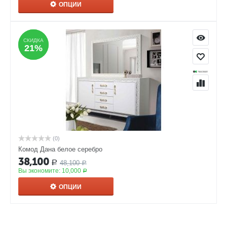
ОПЦИИ
СКИДКА
СКИДКА
21%
21%
(0)
Комод Дана белое серебро
38,100
48,100
Р
Р
Вы экономите:
10,000
Р
ОПЦИИ