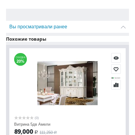
Вы просматривали ранее
Похожие товары
СКИДКА
СКИДКА
20%
20%
(0)
Витрина 5дв Амели
89,000
111,250
Р
Р