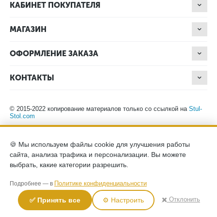
КАБИНЕТ ПОКУПАТЕЛЯ
МАГАЗИН
ОФОРМЛЕНИЕ ЗАКАЗА
КОНТАКТЫ
© 2015-2022 копирование материалов только со ссылкой на
Stul-
Stol.com
Обращаем ваше внимание на то, что данный интернет-сайт носит
🍪 Мы используем файлы cookie для улучшения работы
исключительно информационный характер и ни при каких
сайта, анализа трафика и персонализации. Вы можете
условиях не является публичной офертой, определяемой
положениями Статьи 437 (2) Гражданского кодекса Российской
выбрать, какие категории разрешить.
Федерации. Для получения подробной информации о наличии и
стоимости указанных товаров, пожалуйста, обращайтесь к
Политике конфиденциальности
Подробнее — в
менеджерам компании по телефону.
Политика конфиденциальности
хранение и защита персональных
✖️ Отклонить
✅ Принять все
⚙️ Настроить
данных
согласие на обработку персональных данных
2026