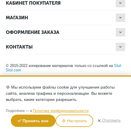
КАБИНЕТ ПОКУПАТЕЛЯ
МАГАЗИН
ОФОРМЛЕНИЕ ЗАКАЗА
КОНТАКТЫ
© 2015-2022 копирование материалов только со ссылкой на
Stul-
Stol.com
Обращаем ваше внимание на то, что данный интернет-сайт носит
🍪 Мы используем файлы cookie для улучшения работы
исключительно информационный характер и ни при каких
сайта, анализа трафика и персонализации. Вы можете
условиях не является публичной офертой, определяемой
положениями Статьи 437 (2) Гражданского кодекса Российской
выбрать, какие категории разрешить.
Федерации. Для получения подробной информации о наличии и
стоимости указанных товаров, пожалуйста, обращайтесь к
Политике конфиденциальности
Подробнее — в
менеджерам компании по телефону.
Политика конфиденциальности
хранение и защита персональных
✖️ Отклонить
✅ Принять все
⚙️ Настроить
данных
согласие на обработку персональных данных
2026