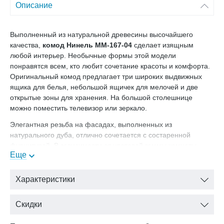
Описание
Выполненный из натуральной древесины высочайшего
качества,
комод Нинель ММ-167-04
сделает изящным
любой интерьер. Необычные формы этой модели
понравятся всем, кто любит сочетание красоты и комфорта.
Оригинальный комод предлагает три широких выдвижных
ящика для белья, небольшой ящичек для мелочей и две
открытые зоны для хранения. На большой столешнице
можно поместить телевизор или зеркало.
Элегантная резьба на фасадах, выполненных из
натурального дуба, отлично сочетается с состаренной
фурнитурой. В зависимости от цветовой гаммы комнаты,
Еще
можно подобрать один из трех цветов: «белая эмаль»,
«золотая эмаль» и «табак».
Характеристики
Создать элегантную спальню можно, дополнив эту модель
просторной кроватью, вместительным шкафом, элегантными
прикроватными тумбочками и изящным зеркалом.
Скидки
Цвет: белая эмаль с золотистой патиной