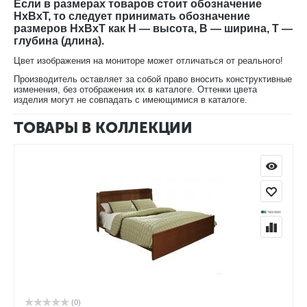
Если в размерах товаров стоит обозначение
HxBxT, то следует принимать обозначение
В нашем интернет-магазине Вы можете купить прикроватную
размеров HxBxT как H — высота, B — ширина, T —
комод Нинель ММ-167-04
с доставкой на дом.
глубина (длина).
Цвет изображения на мониторе может отличаться от реального!
Производитель оставляет за собой право вносить конструктивные
изменения, без отображения их в каталоге. Оттенки цвета
изделия могут не совпадать с имеющимися в каталоге.
ТОВАРЫ В КОЛЛЕКЦИИ
(0)