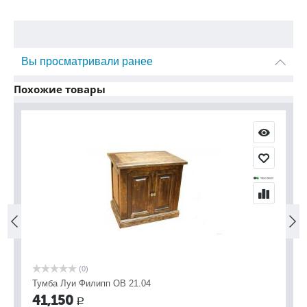
Вы просматривали ранее
Похожие товары
(0)
Тумба Луи Филипп ОВ 21.04
Ту
41,150
4
Р