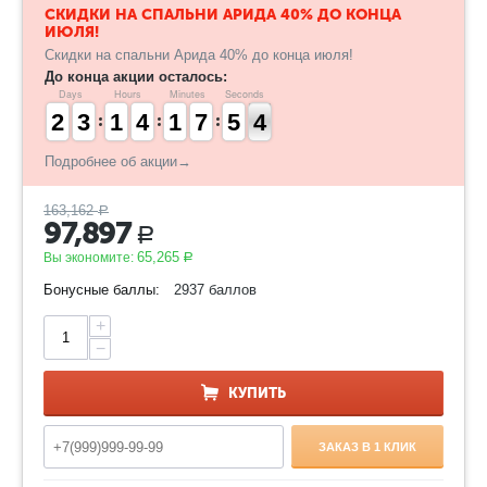
​СКИДКИ НА СПАЛЬНИ АРИДА 40% ДО КОНЦА
ИЮЛЯ!
Скидки на спальни Арида 40% до конца июля!
До конца акции осталось:
Days
Hours
Minutes
Seconds
1
1
2
2
2
2
3
3
1
1
1
1
3
3
4
4
1
1
1
1
6
6
7
7
4
4
5
5
4
3
4
Подробнее об акции→
163,162
Р
97,897
Р
65,265
Вы экономите:
Р
Бонусные баллы:
2937 баллов
+
−
КУПИТЬ
ЗАКАЗ В 1 КЛИК