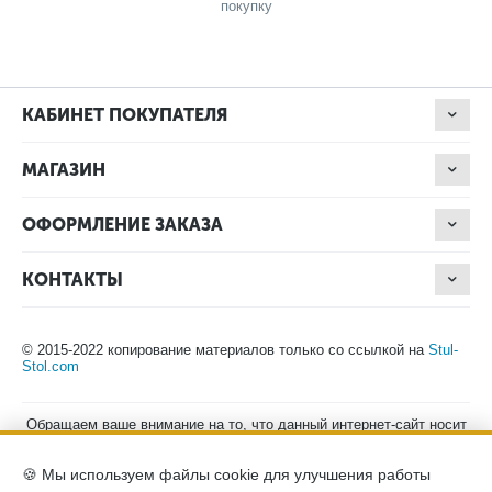
покупку
КАБИНЕТ ПОКУПАТЕЛЯ
МАГАЗИН
ОФОРМЛЕНИЕ ЗАКАЗА
КОНТАКТЫ
© 2015-2022 копирование материалов только со ссылкой на
Stul-
Stol.com
Обращаем ваше внимание на то, что данный интернет-сайт носит
исключительно информационный характер и ни при каких
условиях не является публичной офертой, определяемой
🍪 Мы используем файлы cookie для улучшения работы
положениями Статьи 437 (2) Гражданского кодекса Российской
Федерации. Для получения подробной информации о наличии и