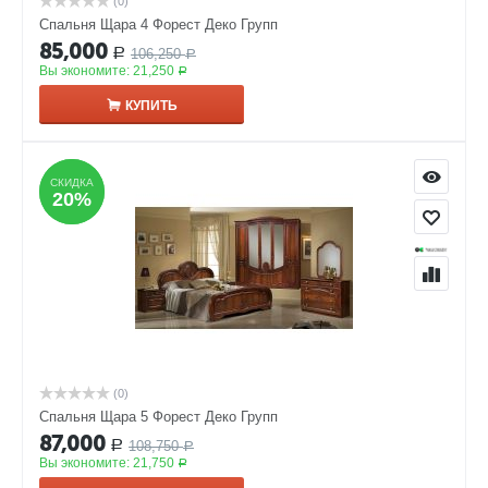
(0)
Спальня Щара 4 Форест Деко Групп
85,000
106,250
Р
Р
Вы экономите:
21,250
Р
КУПИТЬ
СКИДКА
СКИДКА
20%
20%
(0)
Спальня Щара 5 Форест Деко Групп
87,000
108,750
Р
Р
Вы экономите:
21,750
Р