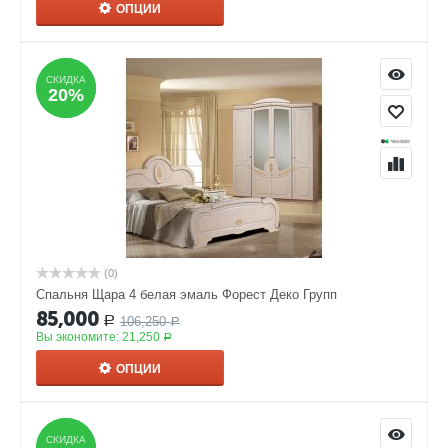
ОПЦИИ
СКИДКА
СКИДКА
20%
20%
(0)
Спальня Щара 4 белая эмаль Форест Деко Групп
85,000
106,250
Р
Р
Вы экономите:
21,250
Р
ОПЦИИ
СКИДКА
СКИДКА