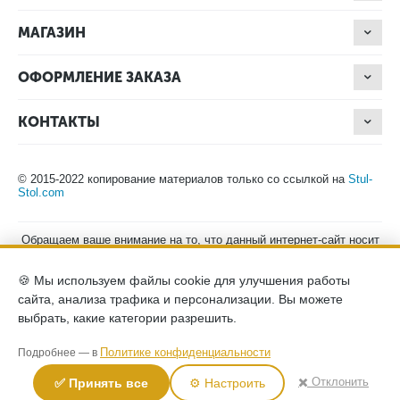
МАГАЗИН
ОФОРМЛЕНИЕ ЗАКАЗА
КОНТАКТЫ
© 2015-2022 копирование материалов только со ссылкой на
Stul-
Stol.com
Обращаем ваше внимание на то, что данный интернет-сайт носит
исключительно информационный характер и ни при каких
условиях не является публичной офертой, определяемой
🍪 Мы используем файлы cookie для улучшения работы
положениями Статьи 437 (2) Гражданского кодекса Российской
Федерации. Для получения подробной информации о наличии и
сайта, анализа трафика и персонализации. Вы можете
стоимости указанных товаров, пожалуйста, обращайтесь к
выбрать, какие категории разрешить.
менеджерам компании по телефону.
Политика конфиденциальности
хранение и защита персональных
Политике конфиденциальности
Подробнее — в
данных
согласие на обработку персональных данных
✖️ Отклонить
✅ Принять все
⚙️ Настроить