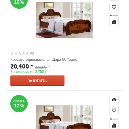
12%
12%
(0)
Кровать односпальная Щара-90 "орех"
20,400
23,150
Р
Р
Вы экономите:
2,750
Р
КУПИТЬ
СКИДКА
СКИДКА
12%
12%