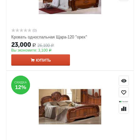
(0)
Кровать односпальная Щара-120 "орех"
23,000
26,100
Р
Р
Вы экономите:
3,100
Р
КУПИТЬ
СКИДКА
СКИДКА
12%
12%