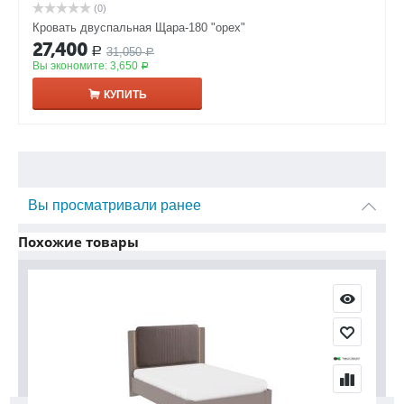
(0)
Кровать двуспальная Щара-180 "орех"
27,400
31,050
Р
Р
Вы экономите:
3,650
Р
КУПИТЬ
Вы просматривали ранее
Похожие товары
СКИДКА
СКИДКА
12%
12%