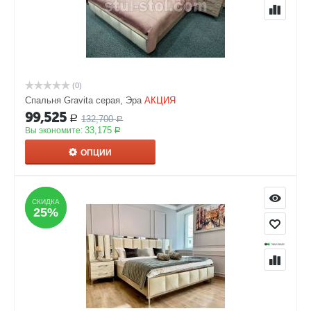
(0)
Спальня Gravita серая, Эра
АКЦИЯ
99,525
132,700
Р
Р
33,175
Вы экономите:
Р
ОПЦИИ
СКИДКА
СКИДКА
25%
25%