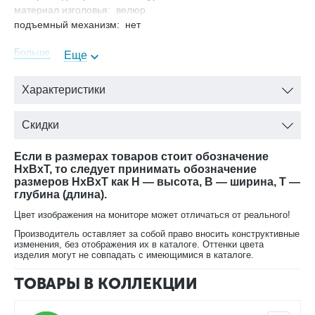
материал изголовья: велюр
подъемный механизм: нет
Больше
Еще
Характеристики
Скидки
Если в размерах товаров стоит обозначение
HxBxT, то следует принимать обозначение
размеров HxBxT как H — высота, B — ширина, T —
глубина (длина).
Цвет изображения на мониторе может отличаться от реального!
Производитель оставляет за собой право вносить конструктивные
изменения, без отображения их в каталоге. Оттенки цвета
изделия могут не совпадать с имеющимися в каталоге.
ТОВАРЫ В КОЛЛЕКЦИИ
В составе набора спальной мебели Гравита
(ШхГхВ, мм):