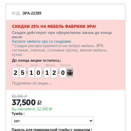
КОД:
ЭРА-22389
СКИДКИ 25% НА МЕБЕЛЬ ФАБРИКИ ЭРА!
Скидки действуют при оформлении заказа до конца
июля
Каталог мебели эра со скидками.
* Скидки распространяются на любую мебель ЭРА:
гостиные, спальни, столовые группы, мягкая мебель,
кухни.
До конца акции осталось:
Days
Hours
Minutes
Seconds
1
1
2
2
4
4
5
5
1
1
1
1
9
9
0
0
1
1
1
1
2
1
0
5
0
9
2
0
0
Подробнее об акции→
50,000
Р
37,500
Р
12,500
Вы экономите:
Р
Тумба :
Панель для прикроватной тумбы c зеркалом :