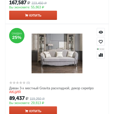
167,587
223,450
Р
Р
55,863
Вы экономите:
Р
КУПИТЬ
СКИДКА
СКИДКА
25%
25%
(0)
Диван 3-х местный Gravita раскладной, декор серебро
АКЦИЯ
89,437
119,250
Р
Р
29,813
Вы экономите:
Р
КУПИТЬ