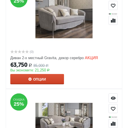
25%
25%
(0)
Диван 2-х местный Gravita, декор серебро
АКЦИЯ
63,750
85,000
Р
Р
21,250
Вы экономите:
Р
ОПЦИИ
СКИДКА
СКИДКА
25%
25%