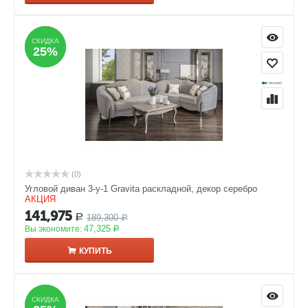
СКИДКА
СКИДКА
25%
25%
(0)
Угловой диван 3-у-1 Gravita раскладной, декор серебро
АКЦИЯ
141,975
189,300
Р
Р
47,325
Вы экономите:
Р
КУПИТЬ
СКИДКА
СКИДКА