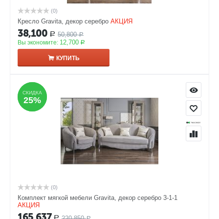
(0)
Кресло Gravita, декор серебро
АКЦИЯ
38,100
50,800
Р
Р
12,700
Вы экономите:
Р
КУПИТЬ
СКИДКА
СКИДКА
25%
25%
(0)
Комплект мягкой мебели Gravita, декор серебро 3-1-1
АКЦИЯ
165,637
220,850
Р
Р