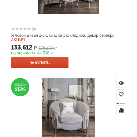
(0)
Угловой диван 2-у-1 Gravita раскладной, декор серебро
АКЦИЯ
133,612
178,150
Р
Р
44,538
Вы экономите:
Р
КУПИТЬ
СКИДКА
СКИДКА
25%
25%