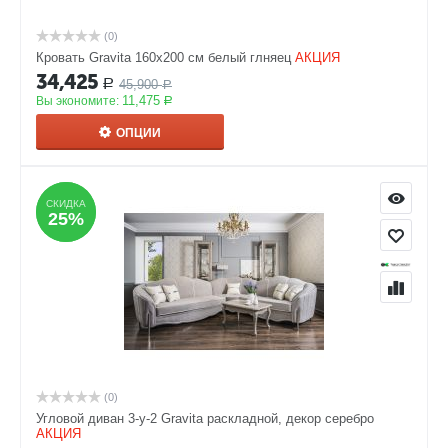
(0)
Кровать Gravita 160x200 см белый глняец
АКЦИЯ
34,425
45,900
Р
Р
11,475
Вы экономите:
Р
ОПЦИИ
СКИДКА
СКИДКА
25%
25%
(0)
Угловой диван 3-у-2 Gravita раскладной, декор серебро
АКЦИЯ