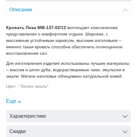
Описание
Кровать Лика ММ-137-02/12
воплощает классические
представления о комфортном отдыхе. Широкая, с
массивным устойчивым каркасом, высоким изголовьем –
именно такая кровать способна обеспечить полноценное
восстановление сил.
Для изготовления изделия использованы лучшие материалы
– массив и шпон дуба, водорастворимые лаки, эмульсии и
эмали. Мягкое изголовье облицовано натуральной кожей.
Цвет - "белая эмаль".
Спальное место 120х200.
Еще
В нашем интернет-магазине Вы можете купить кровать
Лика
ММ-137-02/12 с доставкой на дом.
Характеристики
Скидки