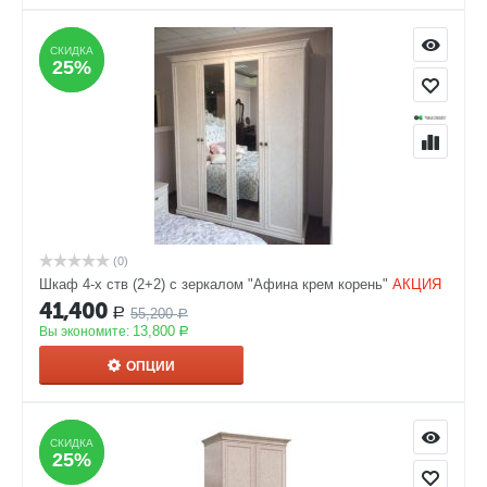
СКИДКА
СКИДКА
25%
25%
(0)
Шкаф 4-х ств (2+2) с зеркалом "Афина крем корень"
АКЦИЯ
41,400
55,200
Р
Р
13,800
Вы экономите:
Р
ОПЦИИ
СКИДКА
СКИДКА
25%
25%