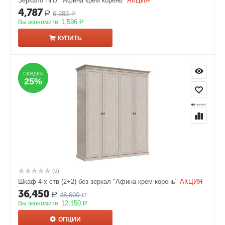
Зеркало ППУ "Афина крем корень"
АКЦИЯ
4,787
6,383
Р
Р
1,596
Вы экономите:
Р
КУПИТЬ
СКИДКА
СКИДКА
25%
25%
(0)
Шкаф 4-х ств (2+2) без зеркал "Афина крем корень"
АКЦИЯ
36,450
48,600
Р
Р
12,150
Вы экономите:
Р
ОПЦИИ