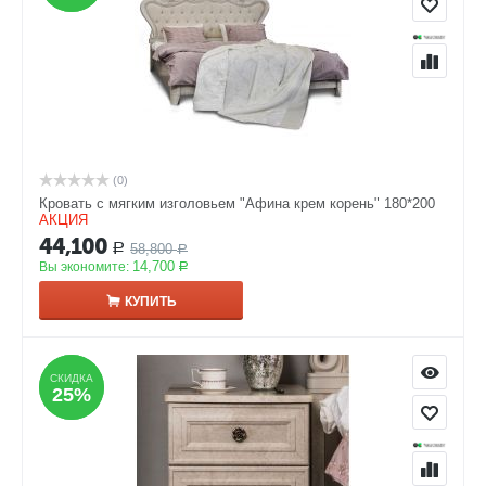
(0)
Кровать с мягким изголовьем "Афина крем корень" 180*200
АКЦИЯ
44,100
58,800
Р
Р
14,700
Вы экономите:
Р
КУПИТЬ
СКИДКА
СКИДКА
25%
25%