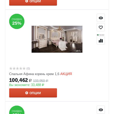
ОПЦИИ
СКИДКА
СКИДКА
25%
25%
(0)
Спальня Афина корень крем 1,6
АКЦИЯ
100,462
133,950
Р
Р
33,488
Вы экономите:
Р
ОПЦИИ
СКИДКА
СКИДКА