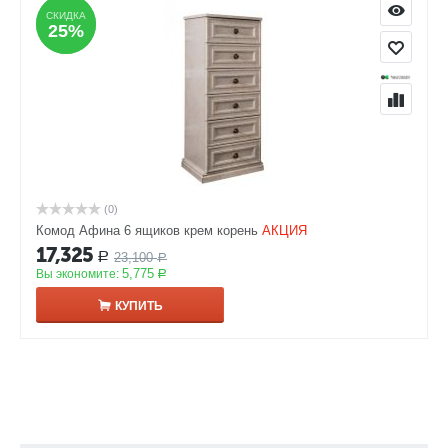
СКИДКА
СКИДКА
25%
25%
(0)
Комод Афина 6 ящиков крем корень
АКЦИЯ
17,325
23,100
Р
Р
5,775
Вы экономите:
Р
КУПИТЬ