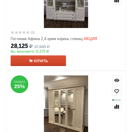
(0)
Гостиная Афина 2,4 крем корень глянец
АКЦИЯ
28,125
37,500
Р
Р
9,375
Вы экономите:
Р
КУПИТЬ
СКИДКА
СКИДКА
25%
25%