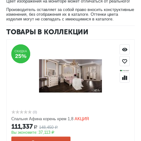
Цвет изображения на мониторе может отличаться от реального!
Производитель оставляет за собой право вносить конструктивные
изменения, без отображения их в каталоге. Оттенки цвета
изделия могут не совпадать с имеющимися в каталоге.
ТОВАРЫ В КОЛЛЕКЦИИ
СКИДКА
СКИДКА
25%
25%
(0)
Спальня Афина корень крем 1,8
АКЦИЯ
111,337
148,450
Р
Р
37,113
Вы экономите:
Р