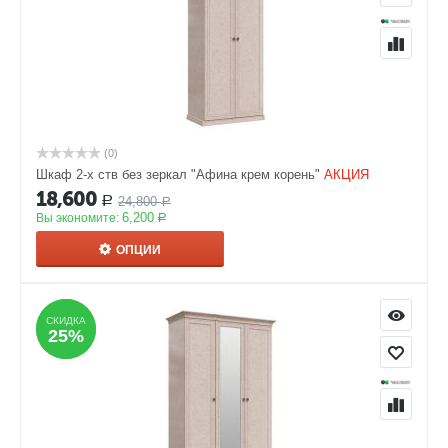
(0)
Шкаф 2-х ств без зеркал "Афина крем корень"
АКЦИЯ
18,600
24,800
Р
Р
6,200
Вы экономите:
Р
ОПЦИИ
СКИДКА
СКИДКА
25%
25%