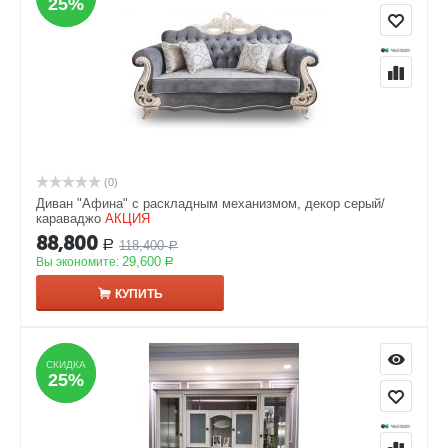
25%
25%
(0)
Диван "Афина" с раскладным механизмом, декор серый/
караваджо
АКЦИЯ
88,800
118,400
Р
Р
29,600
Вы экономите:
Р
КУПИТЬ
СКИДКА
СКИДКА
25%
25%