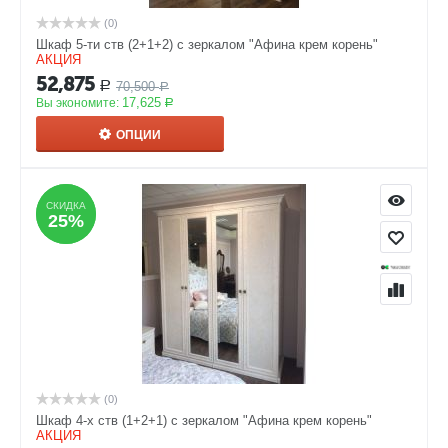
(0)
Шкаф 5-ти ств (2+1+2) с зеркалом "Афина крем корень"
АКЦИЯ
52,875
70,500
Р
Р
17,625
Вы экономите:
Р
ОПЦИИ
СКИДКА
СКИДКА
25%
25%
(0)
Шкаф 4-х ств (1+2+1) с зеркалом "Афина крем корень"
АКЦИЯ