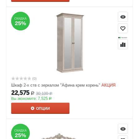
СКИДКА
СКИДКА
25%
25%
(0)
Шкаф 2-х ств с зеркалом "Афина крем корень"
АКЦИЯ
22,575
30,100
Р
Р
7,525
Вы экономите:
Р
ОПЦИИ
СКИДКА
СКИДКА
25%
25%