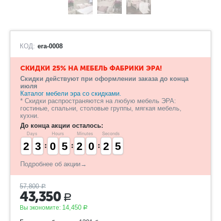
КОД:
era-0008
СКИДКИ 25% НА МЕБЕЛЬ ФАБРИКИ ЭРА!
Скидки действуют при оформлении заказа до конца
июля
Каталог мебели эра со скидками.
* Скидки распространяются на любую мебель ЭРА:
гостиные, спальни, столовые группы, мягкая мебель,
кухни.
До конца акции осталось:
Days
Hours
Minutes
Seconds
1
1
2
2
2
2
3
3
9
9
0
0
4
4
5
5
1
1
2
2
9
9
0
0
3
2
2
5
4
4
Подробнее об акции→
57,800
Р
43,350
Р
14,450
Вы экономите:
Р