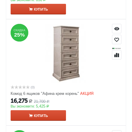
Вы экономите:
КУПИТЬ
СКИДКА
СКИДКА
25%
25%
(0)
Комод 6 ящиков "Афина крем корень"
АКЦИЯ
16,275
21,700
Р
Р
5,425
Вы экономите:
Р
КУПИТЬ