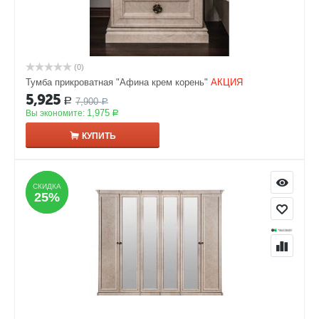
(0)
Тумба прикроватная "Афина крем корень"
АКЦИЯ
5,925
7,900
Р
Р
1,975
Вы экономите:
Р
КУПИТЬ
СКИДКА
СКИДКА
25%
25%