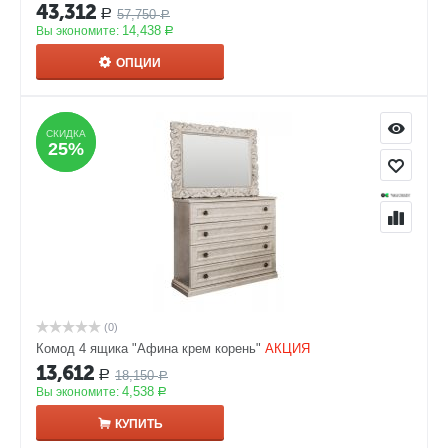
43,312
57,750
Р
Р
14,438
Вы экономите:
Р
ОПЦИИ
СКИДКА
СКИДКА
25%
25%
(0)
Комод 4 ящика "Афина крем корень"
АКЦИЯ
13,612
18,150
Р
Р
4,538
Вы экономите:
Р
КУПИТЬ