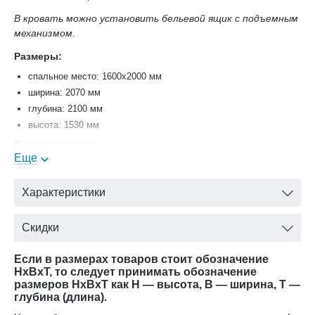
В кровать можно установить бельевой ящик с подъемным
механизмом.
Размеры:
спальное место: 1600х2000 мм
ширина: 2070 мм
глубина: 2100 мм
высота: 1530 мм
Характеристики:
Еще
Цвет - крем корень
Фасады - МДФ с фрезеровкой и шелкографией.
Характеристики
Корпус - ЛДСП
На изголовье находится мягкое основание (велюр)
Скидки
Декоративные элементы и накладки - ППУ и ПУ, класс
экологичности Е1 (полностью безопасна)
Если в размерах товаров стоит обозначение
Декоративные элементы, фасады, накладки покрыты темной
HxBxT, то следует принимать обозначение
патиной и матовым лаком на водной основе
размеров HxBxT как H — высота, B — ширина, T —
Фурнитура - итальянская фирма Salice: ручка «кнопка» и
глубина (длина).
«скоба» (металл - бронза)