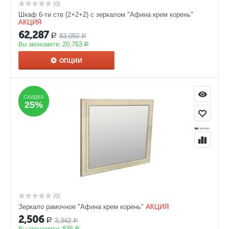
(0)
Шкаф 6-ти ств (2+2+2) с зеркалом "Афина крем корень"
АКЦИЯ
62,287
83,050
Р
Р
20,763
Вы экономите:
Р
ОПЦИИ
СКИДКА
СКИДКА
25%
25%
(0)
Зеркало рамочное "Афина крем корень"
АКЦИЯ
2,506
3,342
Р
Р
836
Р