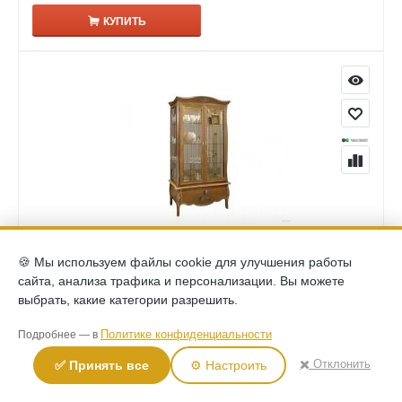
КУПИТЬ
(0)
🍪 Мы используем файлы cookie для улучшения работы
Шкаф с витриной Трио ММ-279-02 коньяк
сайта, анализа трафика и персонализации. Вы можете
193,870
выбрать, какие категории разрешить.
Р
Политике конфиденциальности
КУПИТЬ
Подробнее — в
✖️ Отклонить
✅ Принять все
⚙️ Настроить