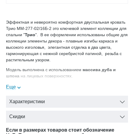
Эффектная и невероятно комфортная двуспальная кровать
Трио ММ-277-02/16Б-2 это ключевой элемент коллекции для
спальни "
Трио
". В ее оформлении использованы общие для
коллекции элементы декора - плавные изгибы каркаса и
высокого изголовья, элегантная отделка в два цвета,
гармонирующая с нежной серебристой патиной, резьба с
растительным узором.
Модель выполнена с использованием
массива дуба и
шпона
на лицевых поверхностях.
Спальное место 160х200
Еще
Цвет: белая эмаль+золотая патина
Характеристики
Чтобы составить гармоничный ансамбль спальни,
подбирайте мебель из данной коллекции: шкафы, комоды и
Скидки
тумбы в классическом стиле. Функциональность, удобство и
особое изящество этих предметов сделают любую комнату
Если в размерах товаров стоит обозначение
уникальной.