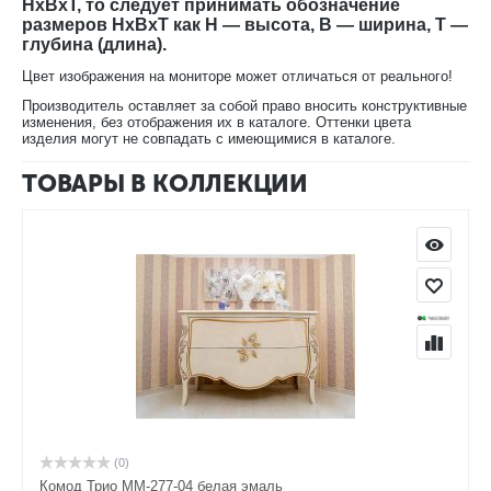
HxBxT, то следует принимать обозначение
В нашем интернет-магазине Вы можете купить
размеров HxBxT как H — высота, B — ширина, T —
глубина (длина).
кровать
Трио ММ-277-02/16Б-2 с доставкой на дом.
Цвет изображения на мониторе может отличаться от реального!
Производитель оставляет за собой право вносить конструктивные
изменения, без отображения их в каталоге. Оттенки цвета
изделия могут не совпадать с имеющимися в каталоге.
ТОВАРЫ В КОЛЛЕКЦИИ
(0)
Комод Трио ММ-277-04 белая эмаль