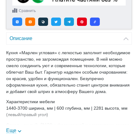
Сравнить
Описание
Кухня «Марлен угловая» с легкостью заполнит необходимое
пространство, не загромождая помещение. В ней можно
смело соединить уют и современные технологии, которые
облегчат Ваш быт. Гарнитур наделен особым очарованием:
он красив, удобен и функционален. Безупречно
оформленная кухня, обязательно станет центром внимания
и добавит свой штрих в атмосферу Вашего дома.
Характеристики мебели
1440-3700 ширина, мм | 600 глубина, мм | 2281 высота, мм
(левый/правый угол)
Фасад – гнутый, ЛМДФ с фрезеровкой и элементами декора
Еще
+ патина золото, лак матовый, карниз из пенополиуретана