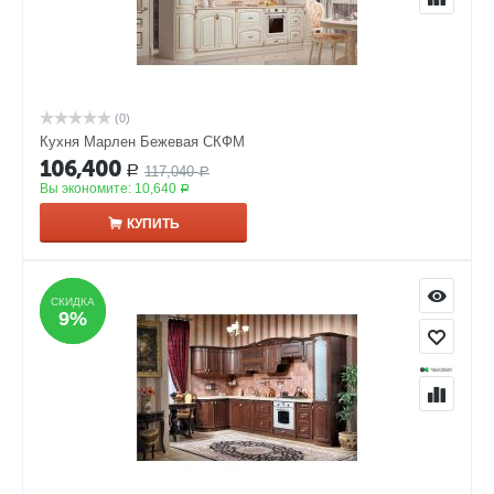
(0)
Кухня Марлен Бежевая СКФМ
106,400
117,040
Р
Р
Вы экономите:
10,640
Р
КУПИТЬ
СКИДКА
СКИДКА
9%
9%