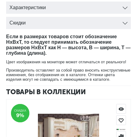
Корпус – ЛДСП
Характеристики
Фурнитура: Boyard
Скидки
Если в размерах товаров стоит обозначение
HxBxT, то следует принимать обозначение
размеров HxBxT как H — высота, B — ширина, T —
глубина (длина).
Цвет изображения на мониторе может отличаться от реального!
Производитель оставляет за собой право вносить конструктивные
изменения, без отображения их в каталоге. Оттенки цвета
изделия могут не совпадать с имеющимися в каталоге.
ТОВАРЫ В КОЛЛЕКЦИИ
СКИДКА
СКИДКА
9%
9%