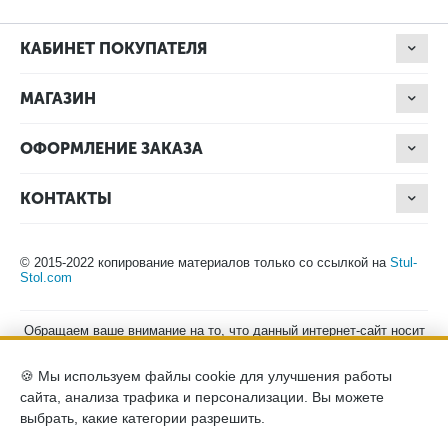
КАБИНЕТ ПОКУПАТЕЛЯ
МАГАЗИН
ОФОРМЛЕНИЕ ЗАКАЗА
КОНТАКТЫ
© 2015-2022 копирование материалов только со ссылкой на
Stul-
Stol.com
Обращаем ваше внимание на то, что данный интернет-сайт носит
исключительно информационный характер и ни при каких
условиях не является публичной офертой, определяемой
🍪 Мы используем файлы cookie для улучшения работы
положениями Статьи 437 (2) Гражданского кодекса Российской
Федерации. Для получения подробной информации о наличии и
сайта, анализа трафика и персонализации. Вы можете
стоимости указанных товаров, пожалуйста, обращайтесь к
выбрать, какие категории разрешить.
менеджерам компании по телефону.
Политика конфиденциальности
хранение и защита персональных