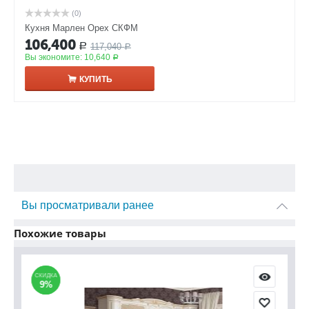
(0)
Кухня Марлен Орех СКФМ
106,400
117,040
Р
Р
Вы экономите:
10,640
Р
КУПИТЬ
Вы просматривали ранее
Похожие товары
СКИДКА
СКИДКА
С
С
9%
9%