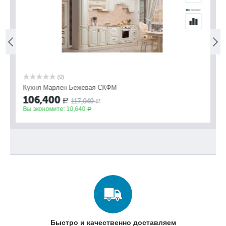
(0)
Кухня Марлен Бежевая СКФМ
Ку
106,400
1
117,040
Р
Р
Вы экономите:
10,640
Вы
Р
Быстро и качественно доставляем