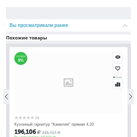
Вы просматривали ранее
Похожие товары
СКИДКА
СКИДКА
С
С
9%
9%
(0)
Кухонный гарнитур "Камелия" прямая 4,20
На
196,106
1
215,717
Р
Р