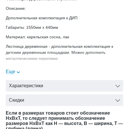
Описание:
Дополнительная комплектация к ДИП
Габариты: 1550мм х 440мм
Материал: карельская сосна, лак
Лестница деревянная - дополнительная комплектация к
детским деревянным площадкам. Можно дополнить
металлическими перилами.
При оформлении заказа не забудьте, пожалуйста, отметить ,
Еще
нужна ли Вам доставка.
Сделано в России. Гарантия 1 год, подробнее об условиях
Характеристики
гарантии
.
здесь
Удачной покупки!
Скидки
Если в размерах товаров стоит обозначение
HxBxT, то следует принимать обозначение
размеров HxBxT как H — высота, B — ширина, T —
глубина (длина).