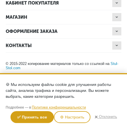
КАБИНЕТ ПОКУПАТЕЛЯ
МАГАЗИН
ОФОРМЛЕНИЕ ЗАКАЗА
КОНТАКТЫ
© 2015-2022 копирование материалов только со ссылкой на
Stul-
Stol.com
Обращаем ваше внимание на то, что данный интернет-сайт носит
🍪 Мы используем файлы cookie для улучшения работы
исключительно информационный характер и ни при каких
сайта, анализа трафика и персонализации. Вы можете
условиях не является публичной офертой, определяемой
положениями Статьи 437 (2) Гражданского кодекса Российской
выбрать, какие категории разрешить.
Федерации. Для получения подробной информации о наличии и
стоимости указанных товаров, пожалуйста, обращайтесь к
Политике конфиденциальности
Подробнее — в
менеджерам компании по телефону.
Политика конфиденциальности
хранение и защита персональных
✖️ Отклонить
✅ Принять все
⚙️ Настроить
данных
согласие на обработку персональных данных
2026