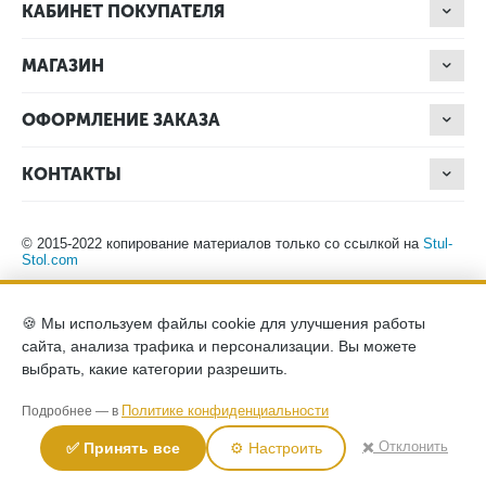
КАБИНЕТ ПОКУПАТЕЛЯ
МАГАЗИН
ОФОРМЛЕНИЕ ЗАКАЗА
КОНТАКТЫ
© 2015-2022 копирование материалов только со ссылкой на
Stul-
Stol.com
Обращаем ваше внимание на то, что данный интернет-сайт носит
🍪 Мы используем файлы cookie для улучшения работы
исключительно информационный характер и ни при каких
сайта, анализа трафика и персонализации. Вы можете
условиях не является публичной офертой, определяемой
положениями Статьи 437 (2) Гражданского кодекса Российской
выбрать, какие категории разрешить.
Федерации. Для получения подробной информации о наличии и
стоимости указанных товаров, пожалуйста, обращайтесь к
Политике конфиденциальности
Подробнее — в
менеджерам компании по телефону.
Политика конфиденциальности
хранение и защита персональных
✖️ Отклонить
✅ Принять все
⚙️ Настроить
данных
согласие на обработку персональных данных
2026