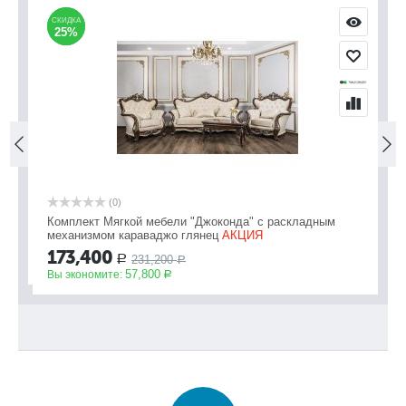
СКИДКА
СКИДКА
С
С
25%
25%
(0)
Комплект Мягкой мебели "Джоконда" с раскладным
Мя
механизмом караваджо глянец
АКЦИЯ
2
173,400
231,200
Р
Вы
Р
57,800
Вы экономите:
Р