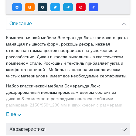
Описание
Комплект мягкой мебели Эсмеральда Люкс кремового цвета
манящая пышность форм, роскошь декора, нежная
оттеночная гамма цветов настраивает на успокоение и
расслабление. Диван и кресла выполнены в классическом
помпезном стиле. Роскошный текстиль прибавляет уюта и
комфорта гостиной. Мебель выполнена из экологически
чистых материалов и имеет все необходимые сертификаты.
Набор классической мебели Эсмеральда Люкс
декорированный нежным кремовым цветом состоит из
дивана 3-ех местного раскладывающегося с общими
размерами 2150*950*1200 мм и двух кресел с размерами
1200*950*1200 мм.
Еще
В нашем магазине Вы можете купить Комплект мягкой
мебели Эсмеральда Люкс декор крем с доставкой
Характеристики