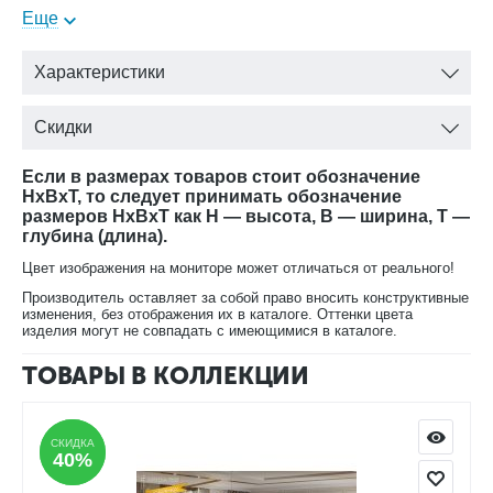
кабинета, детской, прихожей.
Еще
○ Доставка, сборка, гарантия.
Характеристики
► В этой серии есть: гостиная, спальня, журнальные
столики, мягкая мебель.
Скидки
➖➖➖➖➖➖➖➖➖➖➖➖➖
Если в размерах товаров стоит обозначение
HxBxT, то следует принимать обозначение
размеров HxBxT как H — высота, B — ширина, T —
глубина (длина).
Цвет изображения на мониторе может отличаться от реального!
Производитель оставляет за собой право вносить конструктивные
изменения, без отображения их в каталоге. Оттенки цвета
изделия могут не совпадать с имеющимися в каталоге.
ТОВАРЫ В КОЛЛЕКЦИИ
СКИДКА
СКИДКА
40%
40%