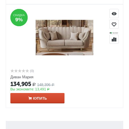
СКИДКА
СКИДКА
9%
9%
(0)
Диван Мария
134,905
148,396
Р
Р
Вы экономите:
13,491
Р
КУПИТЬ