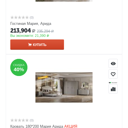
(0)
Гостиная Мария, Арида
213,904
235,294
Р
Р
Вы экономите:
21,390
Р
КУПИТЬ
СКИДКА
СКИДКА
40%
40%
(0)
Кровать 180*200 Мария Арида
АКЦИЯ