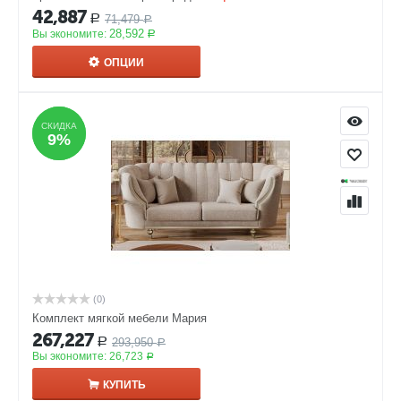
42,887
71,479
Р
Р
28,592
Вы экономите:
Р
ОПЦИИ
СКИДКА
СКИДКА
9%
9%
(0)
Комплект мягкой мебели Мария
267,227
293,950
Р
Р
Вы экономите:
26,723
Р
КУПИТЬ