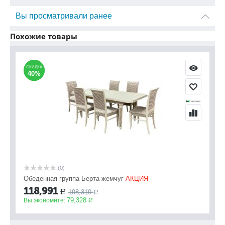
Вы просматривали ранее
Похожие товары
СКИДКА
СКИДКА
40%
40%
(0)
Обеденная группа Берта жемчуг
АКЦИЯ
118,991
198,319
Р
Р
79,328
Вы экономите:
Р