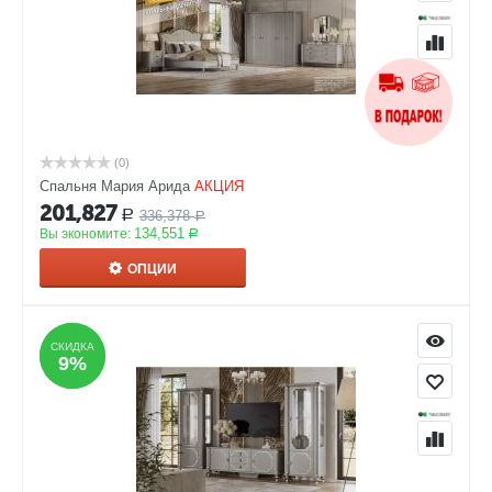
(0)
Спальня Мария Арида
АКЦИЯ
201,827
336,378
Р
Р
134,551
Вы экономите:
Р
ОПЦИИ
СКИДКА
СКИДКА
9%
9%