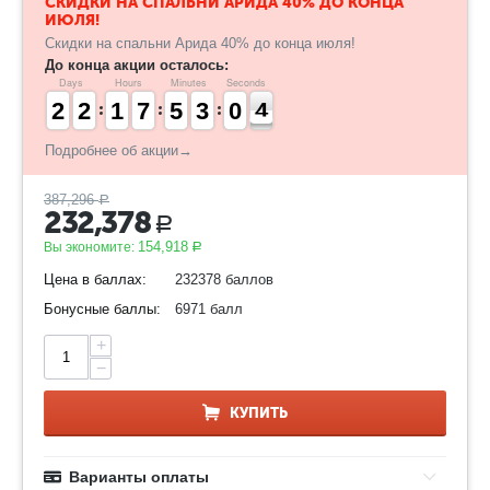
​СКИДКИ НА СПАЛЬНИ АРИДА 40% ДО КОНЦА
ИЮЛЯ!
Скидки на спальни Арида 40% до конца июля!
До конца акции осталось:
Days
Hours
Minutes
Seconds
1
1
2
2
1
1
2
2
1
1
1
1
6
6
7
7
4
4
5
5
2
2
3
3
1
0
0
4
3
4
Подробнее об акции→
387,296
Р
232,378
Р
154,918
Вы экономите:
Р
Цена в баллах:
232378 баллов
Бонусные баллы:
6971 балл
+
−
КУПИТЬ
Варианты оплаты