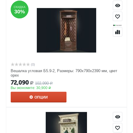
СКИДКА
СКИДКА
30%
30%
(0)
Вешалка угловая Б5.9-2, Размеры: 790х790х2390 мм, цвет
орех
72,090
102,990
Р
Р
Вы экономите:
30,900
Р
ОПЦИИ