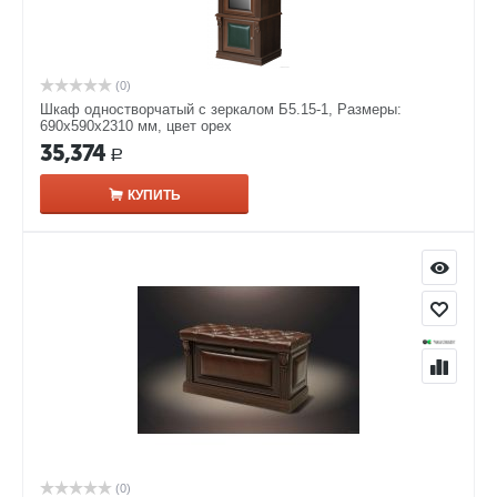
(0)
Шкаф одностворчатый с зеркалом Б5.15-1, Размеры:
690х590х2310 мм, цвет орех
35,374
Р
КУПИТЬ
(0)