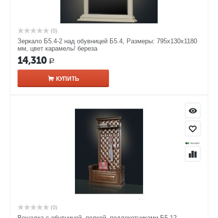
(0)
Зеркало Б5.4-2 над обувницей Б5.4, Размеры: 795х130х1180
мм, цвет карамель/ береза
14,310
Р
КУПИТЬ
(0)
Вешалка с обувницей, полкой, подлокотниками Б5.12,