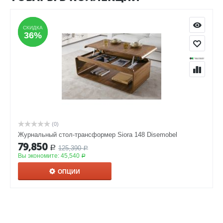
СКИДКА
СКИДКА
36%
36%
(0)
Журнальный стол-трансформер Siora 148 Disemobel
79,850
125,390
Р
Р
Вы экономите:
45,540
Р
ОПЦИИ