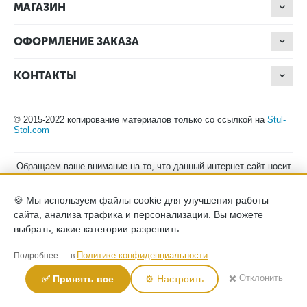
МАГАЗИН
ОФОРМЛЕНИЕ ЗАКАЗА
КОНТАКТЫ
© 2015-2022 копирование материалов только со ссылкой на
Stul-
Stol.com
Обращаем ваше внимание на то, что данный интернет-сайт носит
исключительно информационный характер и ни при каких
условиях не является публичной офертой, определяемой
положениями Статьи 437 (2) Гражданского кодекса Российской
🍪 Мы используем файлы cookie для улучшения работы
Федерации. Для получения подробной информации о наличии и
сайта, анализа трафика и персонализации. Вы можете
стоимости указанных товаров, пожалуйста, обращайтесь к
менеджерам компании по телефону.
выбрать, какие категории разрешить.
Политика конфиденциальности
хранение и защита персональных
Политике конфиденциальности
Подробнее — в
данных
согласие на обработку персональных данных
2026
✖️ Отклонить
✅ Принять все
⚙️ Настроить