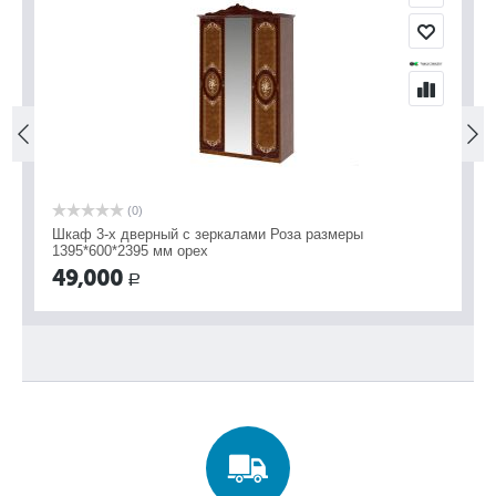
(0)
Шкаф 3-х дверный с зеркалами Роза размеры
Шк
1395*600*2395 мм орех
13
49,000
4
Р