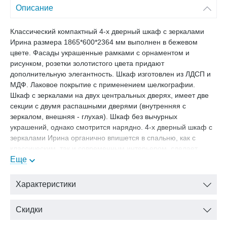
Описание
Классический компактный 4-х дверный шкаф с зеркалами
Ирина размера 1865*600*2364 мм выполнен в бежевом
цвете. Фасады украшенные рамками с орнаментом и
рисунком, розетки золотистого цвета придают
дополнительную элегантность. Шкаф изготовлен из ЛДСП и
МДФ. Лаковое покрытие с применением шелкографии.
Шкаф с зеркалами на двух центральных дверях, имеет две
секции с двумя распашными дверями (внутренняя с
зеркалом, внешняя - глухая). Шкаф без вычурных
украшений, однако смотрится нарядно. 4-х дверный шкаф с
зеркалами Ирина органично впишется в спальню, как с
классическим, так и современным интерьером, сделает
комнату светлее и просторнее и станет функциональным
Еще
решением для хранения одежды и личных вещей.
В нашем магазине Вы можете купить Шкаф 4-х дверный с
Характеристики
зеркалами Ирина, размер 1865*600*2364 мм, цвет: Беж с
доставкой.
Скидки