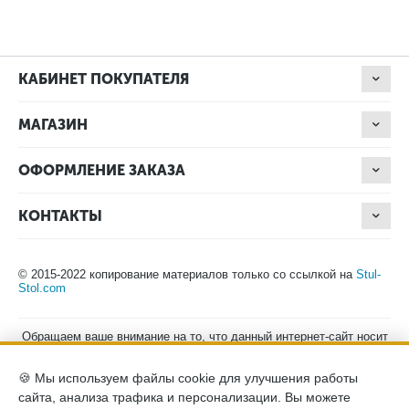
КАБИНЕТ ПОКУПАТЕЛЯ
МАГАЗИН
ОФОРМЛЕНИЕ ЗАКАЗА
КОНТАКТЫ
© 2015-2022 копирование материалов только со ссылкой на
Stul-
Stol.com
Обращаем ваше внимание на то, что данный интернет-сайт носит
исключительно информационный характер и ни при каких
условиях не является публичной офертой, определяемой
🍪 Мы используем файлы cookie для улучшения работы
положениями Статьи 437 (2) Гражданского кодекса Российской
Федерации. Для получения подробной информации о наличии и
сайта, анализа трафика и персонализации. Вы можете
стоимости указанных товаров, пожалуйста, обращайтесь к