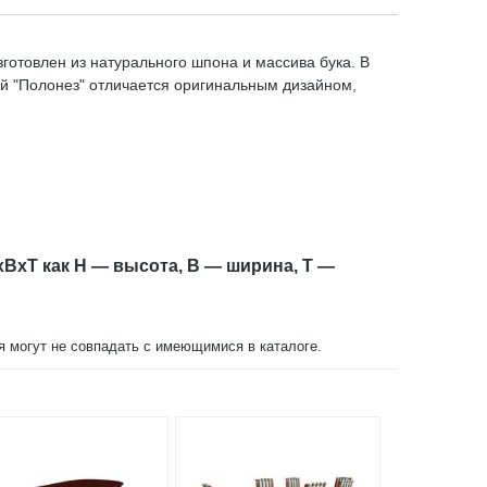
зготовлен из натурального шпона и массива бука. В
ий "Полонез" отличается оригинальным дизайном,
xBxT как H — высота, B — ширина, T —
ия могут не совпадать с имеющимися в каталоге.