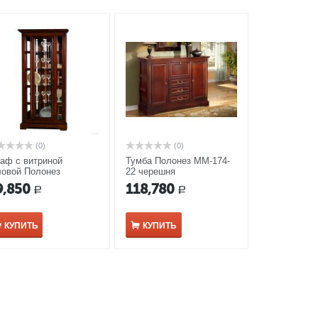
(0)
(0)
аф с витриной
Тумба Полонез ММ-174-
ловой Полонез
22 черешня
-174-01У/01 черешня
9,850
118,780
Р
Р
КУПИТЬ
КУПИТЬ