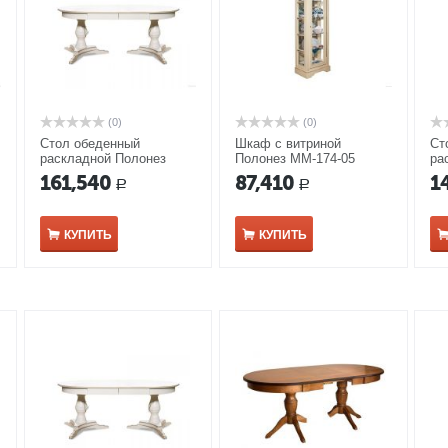
(0)
(0)
Стол обеденный
Шкаф с витриной
Ст
раскладной Полонез
Полонез ММ-174-05
ра
ММ-174-41 белая эмаль
белая эмаль
ММ
161,540
87,410
1
Р
Р
с серебряной патиной
зо
КУПИТЬ
КУПИТЬ