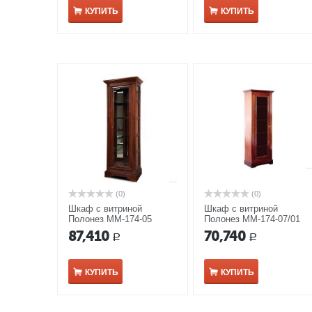
КУПИТЬ
КУПИТЬ
(0)
(0)
Шкаф с витриной
Шкаф с витриной
Полонез ММ-174-05
Полонез ММ-174-07/01
черешня
черешня
87,410
70,740
Р
Р
КУПИТЬ
КУПИТЬ