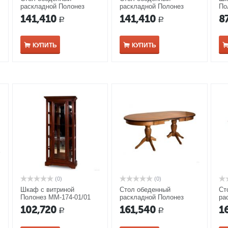
раскладной Полонез
раскладной Полонез
По
ММ-174-41/01 орех
ММ-174-41/01 белая
че
141,410
141,410
8
Р
Р
эмаль с темной патиной
КУПИТЬ
КУПИТЬ
(0)
(0)
Шкаф с витриной
Стол обеденный
Ст
Полонез ММ-174-01/01
раскладной Полонез
ра
черешня
ММ-174-41 коньяк
ММ
102,720
161,540
1
Р
Р
с 