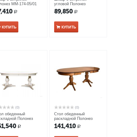
лонез ММ-174-05/01
угловой Полонез
решня
ММ-174-01У/01 белая
7,410
89,850
Р
Р
эмаль
КУПИТЬ
КУПИТЬ
(0)
(0)
ол обеденный
Стол обеденный
складной Полонез
раскладной Полонез
-174-41 белая эмаль
ММ-174-41/01 коньяк
61,540
141,410
Р
Р
темной патиной