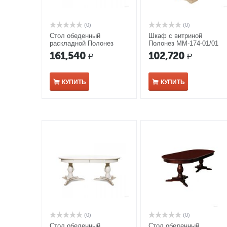
(0)
(0)
Стол обеденный
Шкаф с витриной
раскладной Полонез
Полонез ММ-174-01/01
ММ-174-41 белая эмаль
белая эмаль
161,540
102,720
Р
Р
с золотой патиной
КУПИТЬ
КУПИТЬ
(0)
(0)
Стол обеденный
Стол обеденный