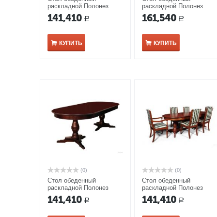
раскладной Полонез
раскладной Полонез
ММ-174-41/01 белая
ММ-174-41 орех с
141,410
161,540
Р
Р
эмаль
золотой патиной
КУПИТЬ
КУПИТЬ
(0)
(0)
Стол обеденный
Стол обеденный
раскладной Полонез
раскладной Полонез
ММ-174-41/01 табак с
ММ-174-41/01 черешня
141,410
141,410
Р
Р
темной патиной