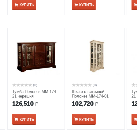
КУПИТЬ
КУПИТЬ
(0)
(0)
Тумба Полонез ММ-174-
Шкаф с витриной
Ту
21 черешня
Полонез ММ-174-01
21
белая эмаль
126,510
102,720
1
Р
Р
КУПИТЬ
КУПИТЬ