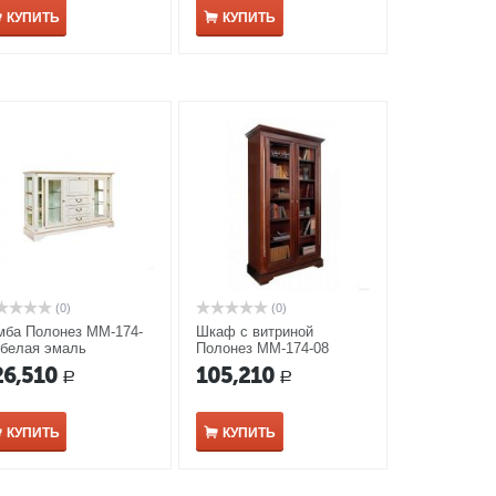
КУПИТЬ
КУПИТЬ
(0)
(0)
мба Полонез ММ-174-
Шкаф с витриной
 белая эмаль
Полонез ММ-174-08
черешня
26,510
105,210
Р
Р
КУПИТЬ
КУПИТЬ