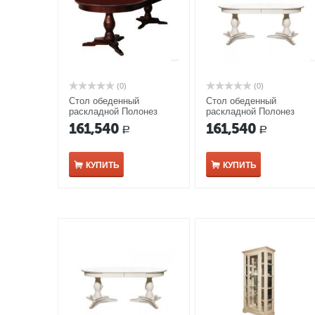
(0)
(0)
Стол обеденный
Стол обеденный
раскладной Полонез
раскладной Полонез
ММ-174-41 табак с
ММ-174-41 белая эмаль
161,540
161,540
Р
Р
темной патиной
КУПИТЬ
КУПИТЬ