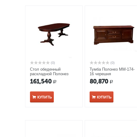
(0)
(0)
Стол обеденный
Тумба Полонез ММ-174-
раскладной Полонез
16 черешня
ММ-174-41 орех
161,540
80,870
Р
Р
КУПИТЬ
КУПИТЬ