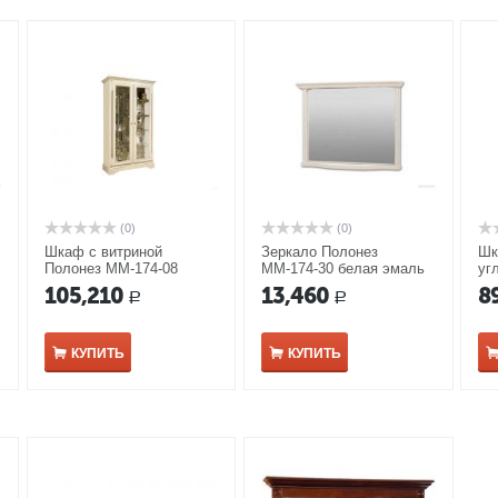
(0)
(0)
Шкаф с витриной
Зеркало Полонез
Шк
Полонез ММ-174-08
ММ-174-30 белая эмаль
уг
белая эмаль
ММ
105,210
13,460
8
Р
Р
КУПИТЬ
КУПИТЬ