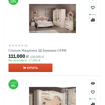
13%
13%
(0)
Спальня Магдалина 3Д Кремовая СКФМ
111,000
128,000
Р
Р
Вы экономите:
17,000
Р
КУПИТЬ
СКИДКА
СКИДКА
9%
9%