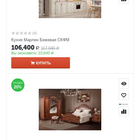
(0)
Кухня Марлен Бежевая СКФМ
106,400
117,040
Р
Р
Вы экономите:
10,640
Р
КУПИТЬ
СКИДКА
СКИДКА
20%
20%