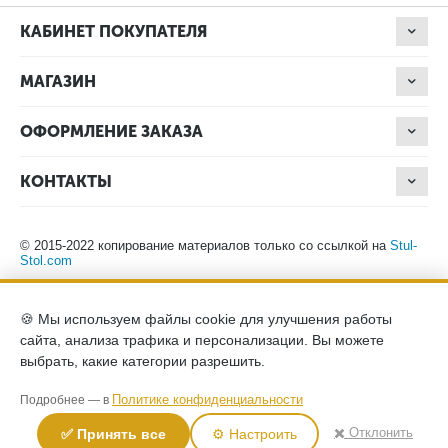
КАБИНЕТ ПОКУПАТЕЛЯ
МАГАЗИН
ОФОРМЛЕНИЕ ЗАКАЗА
КОНТАКТЫ
© 2015-2022 копирование материалов только со ссылкой на
Stul-
Stol.com
Обращаем ваше внимание на то, что данный интернет-сайт носит
🍪 Мы используем файлы cookie для улучшения работы
исключительно информационный характер и ни при каких
сайта, анализа трафика и персонализации. Вы можете
условиях не является публичной офертой, определяемой
положениями Статьи 437 (2) Гражданского кодекса Российской
выбрать, какие категории разрешить.
Федерации. Для получения подробной информации о наличии и
стоимости указанных товаров, пожалуйста, обращайтесь к
Политике конфиденциальности
Подробнее — в
менеджерам компании по телефону.
Политика конфиденциальности
хранение и защита персональных
✖️ Отклонить
✅ Принять все
⚙️ Настроить
данных
согласие на обработку персональных данных