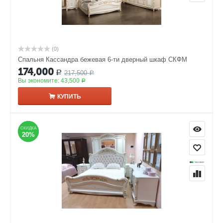
(0)
Спальня Кассандра бежевая 6-ти дверный шкаф СКФМ
174,000
217,500
Р
Р
Вы экономите:
43,500
Р
КУПИТЬ
СКИДКА
СКИДКА
20%
20%