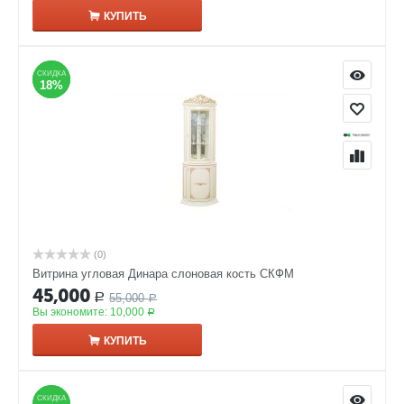
КУПИТЬ
СКИДКА
СКИДКА
18%
18%
(0)
Витрина угловая Динара слоновая кость СКФМ
45,000
55,000
Р
Р
Вы экономите:
10,000
Р
КУПИТЬ
СКИДКА
СКИДКА