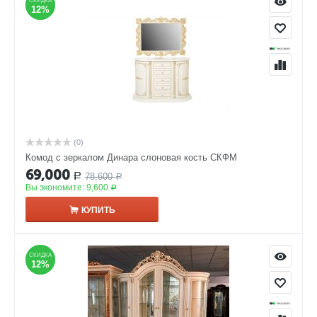
СКИДКА
СКИДКА
12%
12%
(0)
Комод с зеркалом Динара слоновая кость СКФМ
69,000
78,600
Р
Р
Вы экономите:
9,600
Р
КУПИТЬ
СКИДКА
СКИДКА
12%
12%