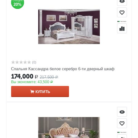
СКИДКА
СКИДКА
20%
20%
(0)
Спальня Кассандра белое серебро 6-ти дверный шкаф
174,000
217,500
Р
Р
Вы экономите:
43,500
Р
КУПИТЬ