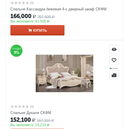
(0)
Спальня Кассандра бежевая 4-х дверный шкаф СКФМ
166,000
207,500
Р
Р
Вы экономите:
41,500
Р
КУПИТЬ
СКИДКА
СКИДКА
9%
9%
(0)
Спальня Дукале СКФМ
152,100
167,310
Р
Р
Вы экономите:
15,210
Р