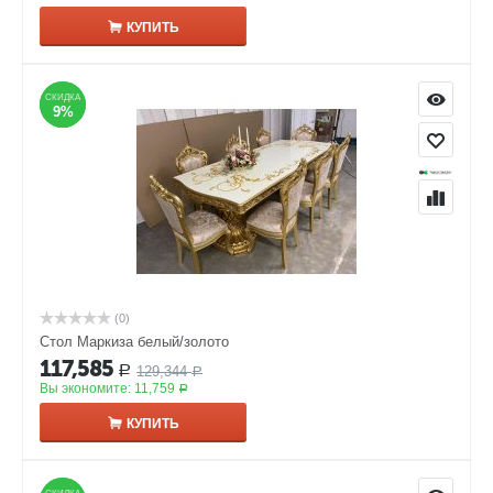
КУПИТЬ
СКИДКА
СКИДКА
9%
9%
(0)
Стол Маркиза белый/золото
117,585
129,344
Р
Р
Вы экономите:
11,759
Р
КУПИТЬ