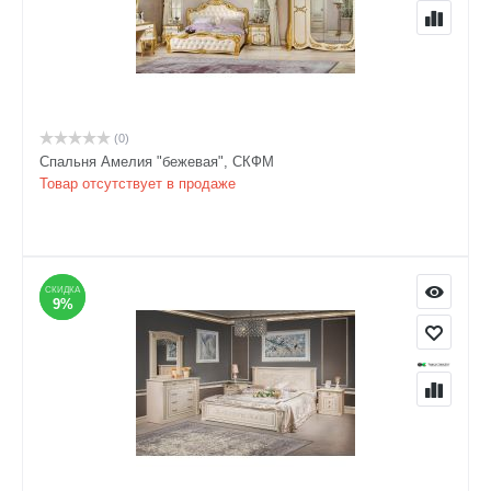
(0)
Спальня Амелия "бежевая", СКФМ
Товар отсутствует в продаже
СКИДКА
СКИДКА
9%
9%