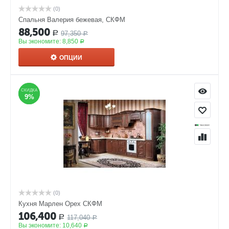
(0)
Спальня Валерия бежевая, СКФМ
88,500
97,350
Р
Р
Вы экономите:
8,850
Р
ОПЦИИ
СКИДКА
СКИДКА
9%
9%
(0)
Кухня Марлен Орех СКФМ
106,400
117,040
Р
Р
Вы экономите:
10,640
Р