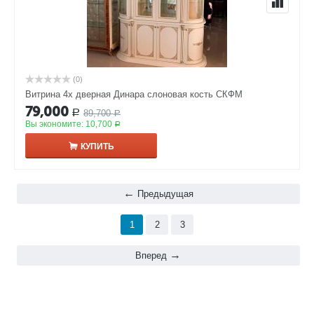
(0)
Витрина 4х дверная Динара слоновая кость СКФМ
79,000
89,700
Р
Р
Вы экономите:
10,700
Р
КУПИТЬ
Предыдущая
1
2
3
Вперед