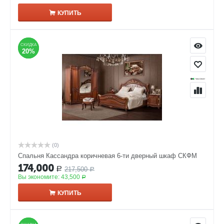
КУПИТЬ
СКИДКА
СКИДКА
20%
20%
(0)
Спальня Кассандра коричневая 6-ти дверный шкаф СКФМ
174,000
217,500
Р
Р
Вы экономите:
43,500
Р
КУПИТЬ