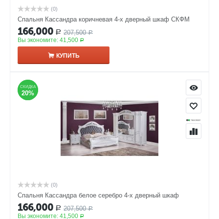
(0)
Спальня Кассандра коричневая 4-х дверный шкаф СКФМ
166,000
207,500
Р
Р
Вы экономите:
41,500
Р
КУПИТЬ
СКИДКА
СКИДКА
20%
20%
(0)
Спальня Кассандра белое серебро 4-х дверный шкаф
166,000
207,500
Р
Р
Вы экономите:
41,500
Р