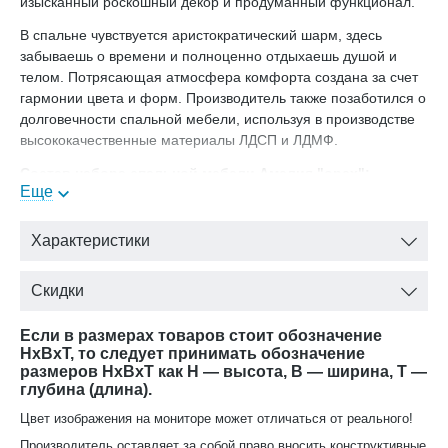
изысканный роскошный декор и продуманный функционал.
В спальне чувствуется аристократический шарм, здесь
забываешь о времени и полноценно отдыхаешь душой и
телом. Потрясающая атмосфера комфорта создана за счет
гармонии цвета и форм. Производитель также позаботился о
долговечности спальной мебели, используя в производстве
высококачественные материалы ЛДСП и ЛДМФ.
Состав набора спальной мебели Амелия "орех":
Еще
Кровать: ширина – 2050, мм глубина – 2150,мм высота – 1500,
мм
Характеристики
Шкаф: ширина – 2530, мм глубина – 700, мм высота – 2420, мм
Туалетный стол: ширина – 1530, мм глубина – 500, мм высота
– 745, мм
Скидки
Тумба: ширина – 670, мм глубина – 430, мм высота – 600, мм
Если в размерах товаров стоит обозначение
HxBxT, то следует принимать обозначение
размеров HxBxT как H — высота, B — ширина, T —
глубина (длина).
Цвет изображения на мониторе может отличаться от реального!
Производитель оставляет за собой право вносить конструктивные