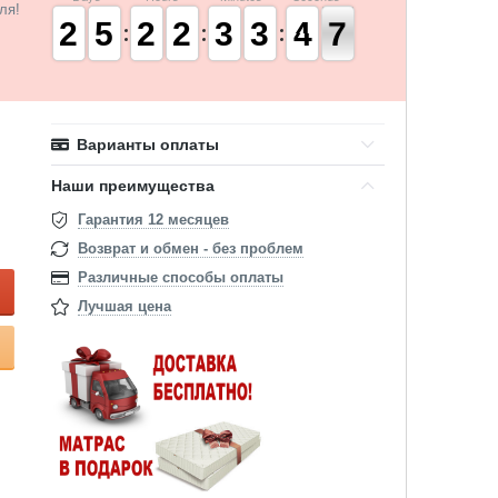
ля!
1
1
2
2
4
4
5
5
1
1
2
2
1
1
2
2
2
2
3
3
2
2
3
3
5
4
4
7
6
6
Варианты оплаты
Наши преимущества
Гарантия 12 месяцев
Возврат и обмен - без проблем
Различные способы оплаты
Лучшая цена