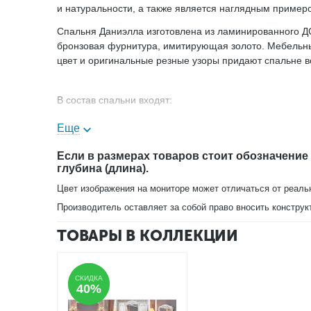
и натуральности, а также является наглядным пример
Спальня Даниэлла изготовлена из ламинированного ДС
бронзовая фурнитура, имитирующая золото. Мебельны
цвет и оригинальные резные узоры придают спальне 
В состав спальни входят:
Кровать. Размер: 209х213х139 см. Спальное место: 180
Еще
Шкаф 5-дверный. Размер: 258х67х240,5 см
Тумба прикроватная - 2 шт. Размер: 62х44х64,2 см
Если в размерах товаров стоит обозначение
глубина (длина).
Комод с зеркалом. Размер: 71,5х51х119,5 см. Размер з
Пуф
Цвет изображения на мониторе может отличаться от реаль
Гарнитур можно купить целиком или отдельными элем
Производитель оставляет за собой право вносить конструк
В нашем магазине вы можете купить спальный гарниту
ТОВАРЫ В КОЛЛЕКЦИИ
СКИДКА
СКИДКА
40%
40%