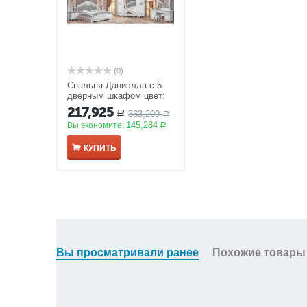
(0)
Спальня Даниэлла с 5-
дверным шкафом цвет:
белое серебро
АКЦИЯ
217,925
363,209
Р
Р
145,284
Вы экономите:
Р
КУПИТЬ
Вы просматривали ранее
Похожие товары