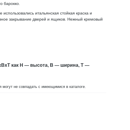
о барокко.
 использовались итальянская стойкая краска и
вное закрывание дверей и ящиков. Нежный кремовый
xBxT как H — высота, B — ширина, T —
ия могут не совпадать с имеющимися в каталоге.