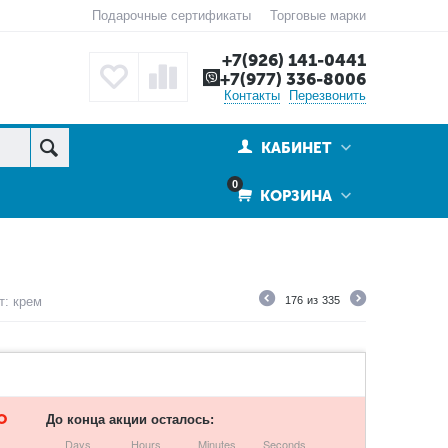
Подарочные сертификаты
Торговые марки
+7(926) 141-0441
+7(977) 336-8006
Контакты
Перезвонить
КАБИНЕТ
0
КОРЗИНА
т: крем
176
из
335
О
До конца акции осталось:
Days
Hours
Minutes
Seconds