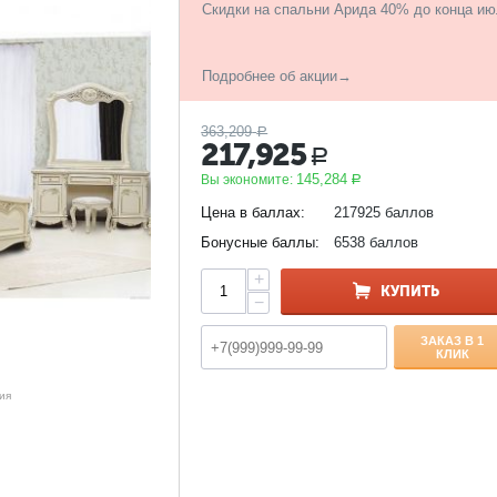
Скидки на спальни Арида 40% до конца ию
Подробнее об акции→
363,209
Р
217,925
Р
145,284
Вы экономите:
Р
Цена в баллах:
217925 баллов
Бонусные баллы:
6538 баллов
+
КУПИТЬ
−
ЗАКАЗ В 1
КЛИК
ия