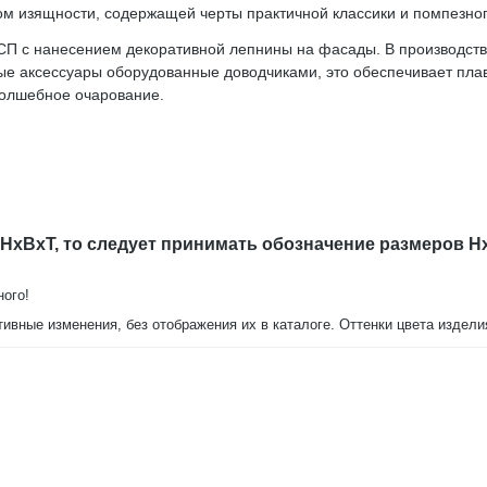
ом изящности, содержащей черты практичной классики и помпезног
П с нанесением декоративной лепнины на фасады. В производстве
е аксессуары оборудованные доводчиками, это обеспечивает пла
волшебное очарование.
х200 см. Ортопедическое основание в комплекте.
 HxBxT, то следует принимать обозначение размеров H
еркала: 125х10х121 см
ного!
ентами.
тивные изменения, без отображения их в каталоге. Оттенки цвета издел
р Даниэлла Арида мебель (Ставрополь) с доставкой на дом.